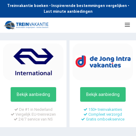
Ga
Treinvakantie boeken • Inspirerende bestemmingen vergelijken •
naar
Last minute aanbiedingen
de
Me
inhoud
Bekijk aanbieding
Bekijk aanbieding
De #1 in Nederland
150+ treinvakanties
Vergelijk EU-treinreizen
Compleet verzorgd
24/7 service van NS
Gratis omboekservice