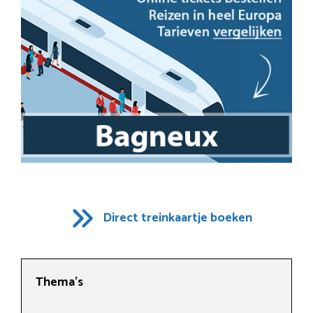
Direct treinkaartje boeken
Thema’s