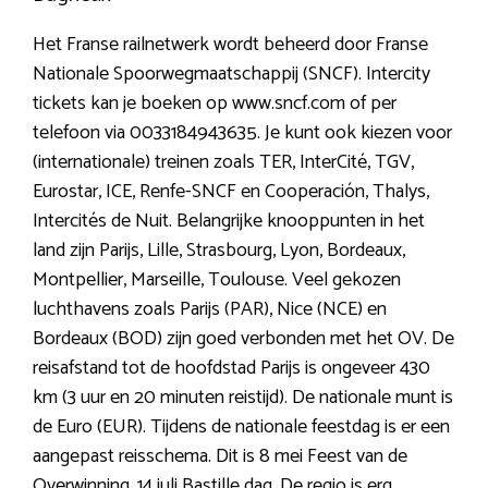
Het Franse railnetwerk wordt beheerd door Franse
Nationale Spoorwegmaatschappij (SNCF). Intercity
tickets kan je boeken op www.sncf.com of per
telefoon via 0033184943635. Je kunt ook kiezen voor
(internationale) treinen zoals TER, InterCité, TGV,
Eurostar, ICE, Renfe-SNCF en Cooperación, Thalys,
Intercités de Nuit. Belangrijke knooppunten in het
land zijn Parijs, Lille, Strasbourg, Lyon, Bordeaux,
Montpellier, Marseille, Toulouse. Veel gekozen
luchthavens zoals Parijs (PAR), Nice (NCE) en
Bordeaux (BOD) zijn goed verbonden met het OV. De
reisafstand tot de hoofdstad Parijs is ongeveer 430
km (3 uur en 20 minuten reistijd). De nationale munt is
de Euro (EUR). Tijdens de nationale feestdag is er een
aangepast reisschema. Dit is 8 mei Feest van de
Overwinning, 14 juli Bastille dag. De regio is erg