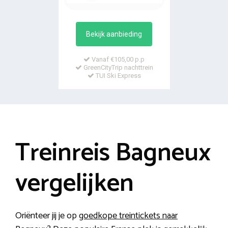
Bekijk aanbieding
Vanaf €105,00 p.p
GreenCityTrip nachttrein
TUI Ski Express
Treinreis Bagneux
vergelijken
Oriënteer jij je op
goedkope treintickets naar