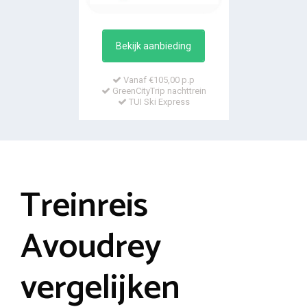
Bekijk aanbieding
Vanaf €105,00 p.p
GreenCityTrip nachttrein
TUI Ski Express
Treinreis
Avoudrey
vergelijken