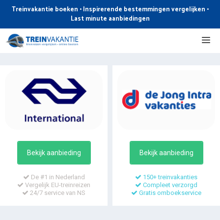
Ga
Treinvakantie boeken • Inspirerende bestemmingen vergelijken •
naar
Last minute aanbiedingen
de
Me
inhoud
Bekijk aanbieding
Bekijk aanbieding
De #1 in Nederland
150+ treinvakanties
Vergelijk EU-treinreizen
Compleet verzorgd
24/7 service van NS
Gratis omboekservice