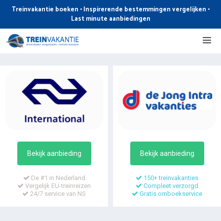
Ga
Treinvakantie boeken • Inspirerende bestemmingen vergelijken •
naar
Last minute aanbiedingen
de
Me
inhoud
Bekijk aanbieding
Bekijk aanbieding
De #1 in Nederland
150+ treinvakanties
Vergelijk EU-treinreizen
Compleet verzorgd
24/7 service van NS
Gratis omboekservice