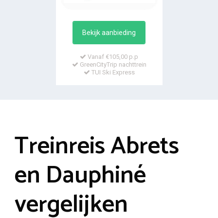
Bekijk aanbieding
Vanaf €105,00 p.p
GreenCityTrip nachttrein
TUI Ski Express
Treinreis Abrets
en Dauphiné
vergelijken