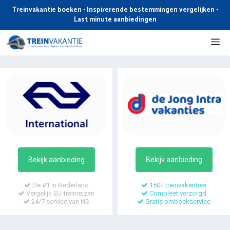
Ga
Treinvakantie boeken • Inspirerende bestemmingen vergelijken •
naar
Last minute aanbiedingen
de
Me
inhoud
Bekijk aanbieding
Bekijk aanbieding
De #1 in Nederland
150+ treinvakanties
Vergelijk EU-treinreizen
Compleet verzorgd
24/7 service van NS
Gratis omboekservice