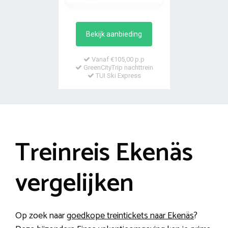
Bekijk aanbieding
Vanaf €105,00 p.p
GreenCityTrip nachttrein
TUI Ski Express
Treinreis Ekenäs
vergelijken
Op zoek naar
goedkope treintickets naar Ekenäs
?