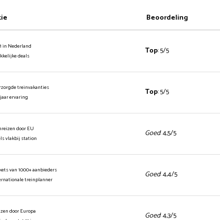
tie
Beoordeling
1 in Nederland
Top
: 5/5
ekkelijke deals
rzorgde treinvakanties
Top
: 5/5
 jaar ervaring
inreizen door EU
Goed
: 4,5/5
els vlakbij station
ickets van 1000+ aanbieders
Goed
: 4,4/5
ernationale treinplanner
izen door Europa
Goed
: 4,3/5