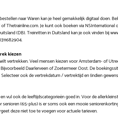
e bestellen naar Waren kan je heel gemakkelijk digitaal doen. B
l of Thetrainline.com. Je kunt ook boeken via NSInternational o
tsland (DB). Treinritten in Duitsland kan je ook vinden bij w
0311682904.
rek kiezen
 wilt vertrekken. Veel mensen kiezen voor Amsterdam- of Utre
o. Bijvoorbeeld Daarlerveen of Zoetermeer Oost. De boekingssi
. Selecteer ook de vertrekdatum / vertrektijd en (indien gewenst
en vul ook de leeftijdscategorieën goed in. Voor de allerklein
r senioren (65-plus) is er soms ook een mooie seniorenkorting.
geet deze niet toe te voegen voor actuele tarieven.