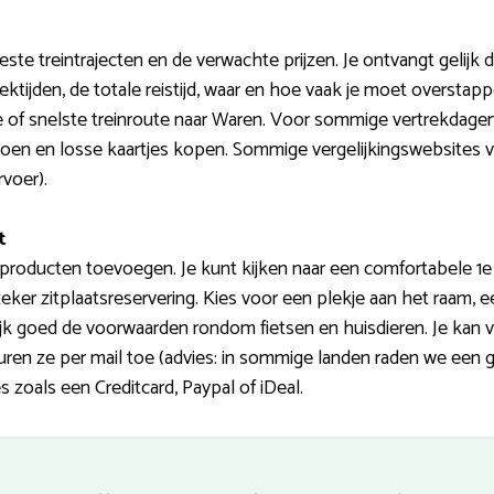
ste treintrajecten en de verwachte prijzen. Je ontvangt gelijk 
rektijden, de totale reistijd, waar en hoe vaak je moet overstap
e of snelste treinroute naar Waren. Voor sommige vertrekdagen z
oen en losse kaartjes kopen. Sommige vergelijkingswebsites v
voer).
t
 producten toevoegen. Je kunt kijken naar een comfortabele 1e 
ker zitplaatsreservering. Kies voor een plekje aan het raam, een
ijk goed de voorwaarden rondom fietsen en huisdieren. Je ka
uren ze per mail toe (advies: in sommige landen raden we een g
 zoals een Creditcard, Paypal of iDeal.