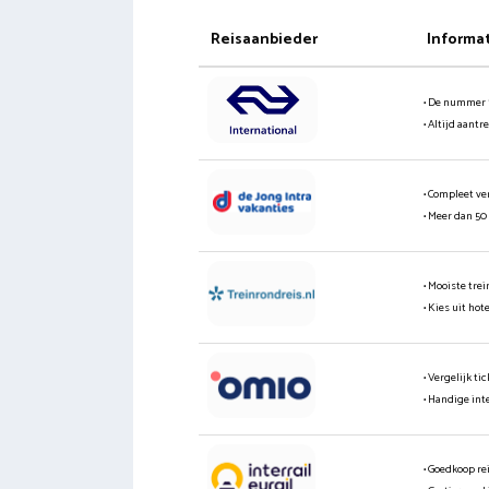
Reisaanbieder
Informa
• De nummer 
• Altijd aantr
• Compleet ve
• Meer dan 50
• Mooiste tre
• Kies uit hot
• Vergelijk t
• Handige int
• Goedkoop re