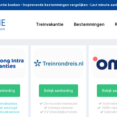
ntie boeken • Inspirerende bestemmingen vergelijken • Last minute aa
Treinvakantie
Bestemmingen
anbieding
Bekijk aanbieding
Bekijk a
invakanties
De mooiste treinreizen
Snel trein
t verzorgd
Scherpe tarieven
1000+ reis
mboekservice
OV Vriendelijke hotels
Gebruiks