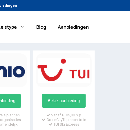
nbiedingen
Reistype
Blog
Aanbiedingen
anbieding
Bekijk aanbieding
reis plannen
Vanaf €105,00 p.p
organisaties
GreenCityTrip nachttrein
vriendelijk
TUI Ski Express