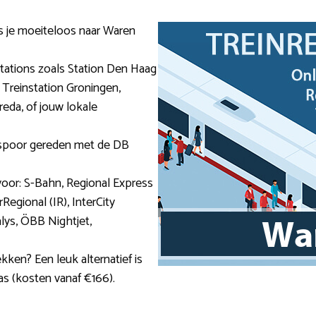
is je moeiteloos naar Waren
stations zoals Station Den Haag
 Treinstation Groningen,
reda, of jouw lokale
t spoor gereden met de DB
voor: S-Bahn, Regional Express
Regional (IR), InterCity
alys, ÖBB Nightjet,
ekken? Een leuk alternatief is
as (kosten vanaf €166).