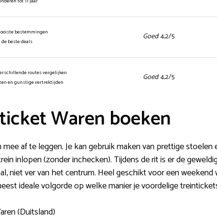
kinderen tot 11 jaar
mooiste bestemmingen
Goed
: 4,2/5
n de beste deals
erschillende routes vergelijken
Goed
: 4,2/5
jzen en gunstige vertrektijden
ticket Waren boeken
n mee af te leggen. Je kan gebruik maken van prettige stoelen e
in inlopen (zonder inchecken). Tijdens de rit is er de geweld
al, niet ver van het centrum. Heel geschikt voor een weekend w
eest ideale volgorde op welke manier je voordelige treinticket
aren (Duitsland)