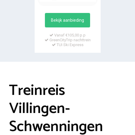
Bekijk aanbieding
Vanaf €105,00 p.p
GreenCityTrip nachttrein
TUI Ski Express
Treinreis
Villingen-
Schwenningen