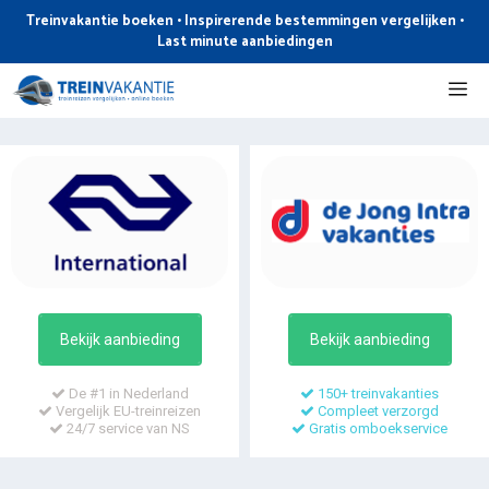
Ga
Treinvakantie boeken • Inspirerende bestemmingen vergelijken •
naar
Last minute aanbiedingen
de
Me
inhoud
Bekijk aanbieding
Bekijk aanbieding
De #1 in Nederland
150+ treinvakanties
Vergelijk EU-treinreizen
Compleet verzorgd
24/7 service van NS
Gratis omboekservice