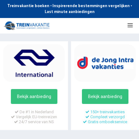
Ga
Treinvakantie boeken • Inspirerende bestemmingen vergelijken •
naar
Last minute aanbiedingen
de
Me
inhoud
Bekijk aanbieding
Bekijk aanbieding
De #1 in Nederland
150+ treinvakanties
Vergelijk EU-treinreizen
Compleet verzorgd
24/7 service van NS
Gratis omboekservice