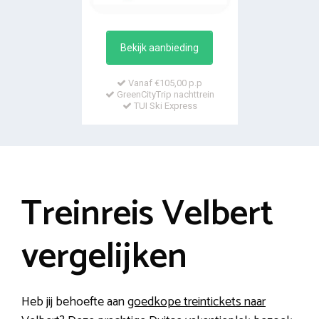
Bekijk aanbieding
Vanaf €105,00 p.p
GreenCityTrip nachttrein
TUI Ski Express
Treinreis Velbert
vergelijken
Heb jij behoefte aan
goedkope treintickets naar