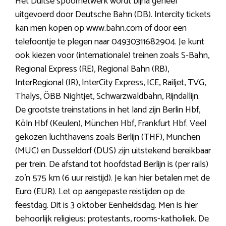
Het Duitse spoornetwerk wordt bijna geheel
uitgevoerd door Deutsche Bahn (DB). Intercity tickets
kan men kopen op www.bahn.com of door een
telefoontje te plegen naar 04930311682904. Je kunt
ook kiezen voor (internationale) treinen zoals S-Bahn,
Regional Express (RE), Regional Bahn (RB),
InterRegional (IR), InterCity Express, ICE, Railjet, TVG,
Thalys, ÖBB Nightjet, Schwarzwaldbahn, Rijndallijn.
De grootste treinstations in het land zijn Berlin Hbf,
Köln Hbf (Keulen), München Hbf, Frankfurt Hbf. Veel
gekozen luchthavens zoals Berlijn (THF), Munchen
(MUC) en Dusseldorf (DUS) zijn uitstekend bereikbaar
per trein. De afstand tot hoofdstad Berlijn is (per rails)
zo’n 575 km (6 uur reistijd). Je kan hier betalen met de
Euro (EUR). Let op aangepaste reistijden op de
feestdag. Dit is 3 oktober Eenheidsdag. Men is hier
behoorlijk religieus: protestants, rooms-katholiek. De