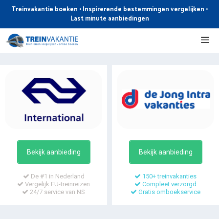
Ga
Treinvakantie boeken • Inspirerende bestemmingen vergelijken •
naar
Last minute aanbiedingen
de
Me
inhoud
Bekijk aanbieding
Bekijk aanbieding
De #1 in Nederland
150+ treinvakanties
Vergelijk EU-treinreizen
Compleet verzorgd
24/7 service van NS
Gratis omboekservice