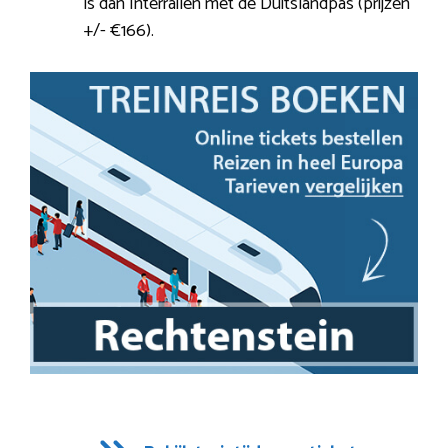
is dan Interrailen met de Duitslandpas (prijzen
+/- €166).