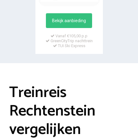
Bekijk aanbieding
Vanaf €105,00 p.p
GreenCityTrip nachttrein
TUI Ski Express
Treinreis
Rechtenstein
vergelijken