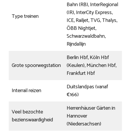
Bahn (RB), InterRegional
(IR), InterCity Express,
Type treinen
ICE, Railjet, TVG, Thalys,
ÖBB Nightjet,
Schwarzwaldbahn,
Rijndallijn
Berlin Hbf, Köln Hbf
Grote spoorwegstation
(Keulen), München Hbf,
Frankfurt Hbf
Duitslandpas (vanaf
Interrail reizen
€166)
Herrenhäuser Gärten in
Veel bezochte
Hannover
bezienswaardigheid
(Niedersachsen)