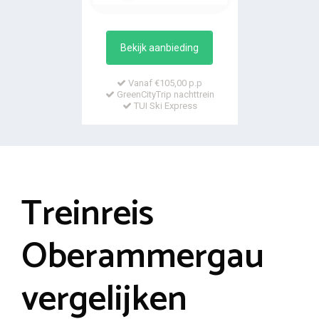
Bekijk aanbieding
Vanaf €105,00 p.p
GreenCityTrip nachttrein
TUI Ski Express
Treinreis
Oberammergau
vergelijken