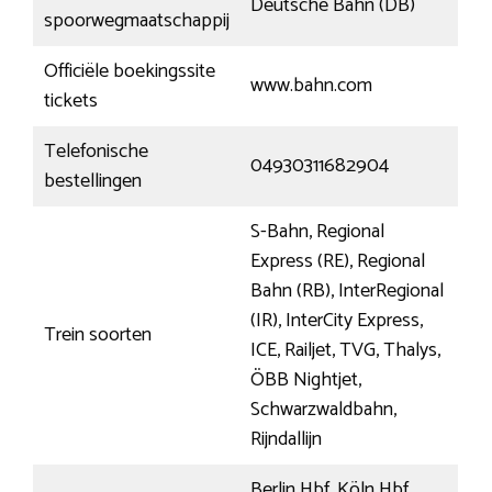
Deutsche Bahn (DB)
spoorwegmaatschappij
Officiële boekingssite
www.bahn.com
tickets
Telefonische
04930311682904
bestellingen
S-Bahn, Regional
Express (RE), Regional
Bahn (RB), InterRegional
(IR), InterCity Express,
Trein soorten
ICE, Railjet, TVG, Thalys,
ÖBB Nightjet,
Schwarzwaldbahn,
Rijndallijn
Berlin Hbf, Köln Hbf