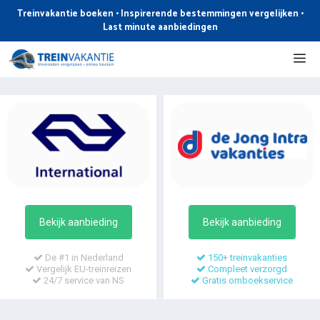
Ga
Treinvakantie boeken • Inspirerende bestemmingen vergelijken •
naar
Last minute aanbiedingen
de
Me
inhoud
Bekijk aanbieding
Bekijk aanbieding
De #1 in Nederland
150+ treinvakanties
Vergelijk EU-treinreizen
Compleet verzorgd
24/7 service van NS
Gratis omboekservice