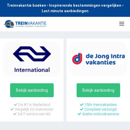
Ga
Treinvakantie boeken • Inspirerende bestemmingen vergelijken •
naar
Last minute aanbiedingen
de
Me
inhoud
Bekijk aanbieding
Bekijk aanbieding
De #1 in Nederland
150+ treinvakanties
Vergelijk EU-treinreizen
Compleet verzorgd
24/7 service van NS
Gratis omboekservice