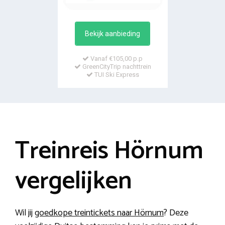
Bekijk aanbieding
Vanaf €105,00 p.p
GreenCityTrip nachttrein
TUI Ski Express
Treinreis Hörnum
vergelijken
Wil jij
goedkope treintickets naar Hörnum
? Deze