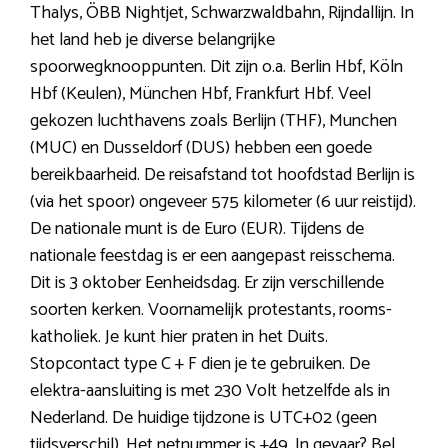
Thalys, ÖBB Nightjet, Schwarzwaldbahn, Rijndallijn. In
het land heb je diverse belangrijke
spoorwegknooppunten. Dit zijn o.a. Berlin Hbf, Köln
Hbf (Keulen), München Hbf, Frankfurt Hbf. Veel
gekozen luchthavens zoals Berlijn (THF), Munchen
(MUC) en Dusseldorf (DUS) hebben een goede
bereikbaarheid. De reisafstand tot hoofdstad Berlijn is
(via het spoor) ongeveer 575 kilometer (6 uur reistijd).
De nationale munt is de Euro (EUR). Tijdens de
nationale feestdag is er een aangepast reisschema.
Dit is 3 oktober Eenheidsdag. Er zijn verschillende
soorten kerken. Voornamelijk protestants, rooms-
katholiek. Je kunt hier praten in het Duits.
Stopcontact type C + F dien je te gebruiken. De
elektra-aansluiting is met 230 Volt hetzelfde als in
Nederland. De huidige tijdzone is UTC+02 (geen
tijdsverschil). Het netnummer is +49. In gevaar? Bel