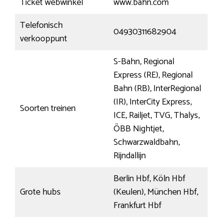
Ticket webwinkel
www.bahn.com
Telefonisch
04930311682904
verkooppunt
S-Bahn, Regional
Express (RE), Regional
Bahn (RB), InterRegional
(IR), InterCity Express,
Soorten treinen
ICE, Railjet, TVG, Thalys,
ÖBB Nightjet,
Schwarzwaldbahn,
Rijndallijn
Berlin Hbf, Köln Hbf
Grote hubs
(Keulen), München Hbf,
Frankfurt Hbf