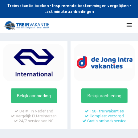
Ga
Treinvakantie boeken • Inspirerende bestemmingen vergelijken •
naar
Last minute aanbiedingen
de
Me
inhoud
Bekijk aanbieding
Bekijk aanbieding
De #1 in Nederland
150+ treinvakanties
Vergelijk EU-treinreizen
Compleet verzorgd
24/7 service van NS
Gratis omboekservice