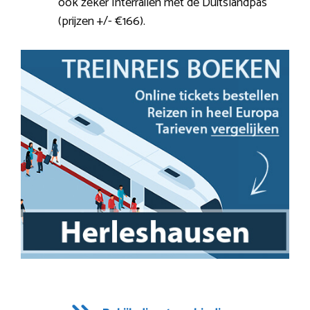
ook zeker Interrailen met de Duitslandpas
(prijzen +/- €166).