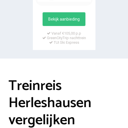
Bekijk aanbieding
Vanaf €105,00 p.p
GreenCityTrip nachttrein
TUI Ski Express
Treinreis
Herleshausen
vergelijken