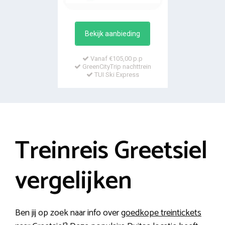
Bekijk aanbieding
Vanaf €105,00 p.p
GreenCityTrip nachttrein
TUI Ski Express
Treinreis Greetsiel
vergelijken
Ben jij op zoek naar info over
goedkope treintickets