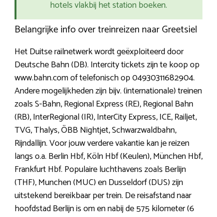
hotels vlakbij het station boeken.
Belangrijke info over treinreizen naar Greetsiel
Het Duitse railnetwerk wordt geëxploiteerd door
Deutsche Bahn (DB). Intercity tickets zijn te koop op
www.bahn.com of telefonisch op 04930311682904.
Andere mogelijkheden zijn bijv. (internationale) treinen
zoals S-Bahn, Regional Express (RE), Regional Bahn
(RB), InterRegional (IR), InterCity Express, ICE, Railjet,
TVG, Thalys, ÖBB Nightjet, Schwarzwaldbahn,
Rijndallijn. Voor jouw verdere vakantie kan je reizen
langs o.a. Berlin Hbf, Köln Hbf (Keulen), München Hbf,
Frankfurt Hbf. Populaire luchthavens zoals Berlijn
(THF), Munchen (MUC) en Dusseldorf (DUS) zijn
uitstekend bereikbaar per trein. De reisafstand naar
hoofdstad Berlijn is om en nabij de 575 kilometer (6