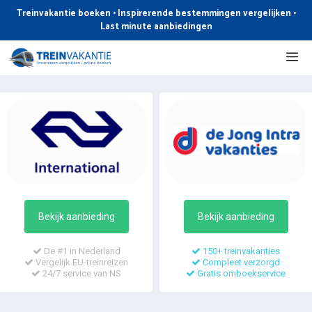
Ga
Treinvakantie boeken • Inspirerende bestemmingen vergelijken •
naar
Last minute aanbiedingen
de
Me
inhoud
Bekijk aanbieding
Bekijk aanbieding
De #1 in Nederland
150+ treinvakanties
Vergelijk EU-treinreizen
Compleet verzorgd
24/7 service van NS
Gratis omboekservice