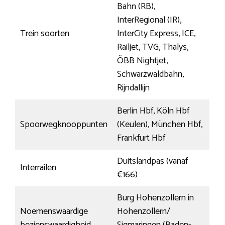
Bahn (RB),
InterRegional (IR),
Trein soorten
InterCity Express, ICE,
Railjet, TVG, Thalys,
ÖBB Nightjet,
Schwarzwaldbahn,
Rijndallijn
Berlin Hbf, Köln Hbf
Spoorwegknooppunten
(Keulen), München Hbf,
Frankfurt Hbf
Duitslandpas (vanaf
Interrailen
€166)
Burg Hohenzollern in
Noemenswaardige
Hohenzollern/