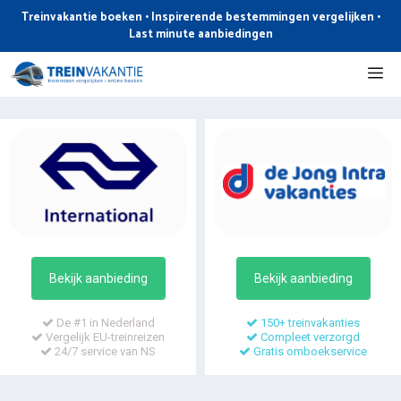
Ga
Treinvakantie boeken • Inspirerende bestemmingen vergelijken •
naar
Last minute aanbiedingen
de
Me
inhoud
Bekijk aanbieding
Bekijk aanbieding
De #1 in Nederland
150+ treinvakanties
Vergelijk EU-treinreizen
Compleet verzorgd
24/7 service van NS
Gratis omboekservice