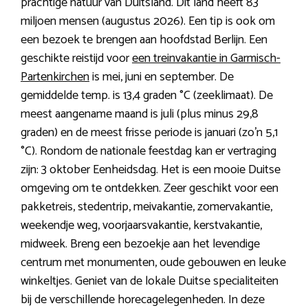
prachtige natuur van Duitsland. Dit land heeft 83
miljoen mensen (augustus 2026). Een tip is ook om
een bezoek te brengen aan hoofdstad Berlijn. Een
geschikte reistijd voor
een treinvakantie in Garmisch-
Partenkirchen
is mei, juni en september. De
gemiddelde temp. is 13,4 graden °C (zeeklimaat). De
meest aangename maand is juli (plus minus 29,8
graden) en de meest frisse periode is januari (zo’n 5,1
°C). Rondom de nationale feestdag kan er vertraging
zijn: 3 oktober Eenheidsdag. Het is een mooie Duitse
omgeving om te ontdekken. Zeer geschikt voor een
pakketreis, stedentrip, meivakantie, zomervakantie,
weekendje weg, voorjaarsvakantie, kerstvakantie,
midweek. Breng een bezoekje aan het levendige
centrum met monumenten, oude gebouwen en leuke
winkeltjes. Geniet van de lokale Duitse specialiteiten
bij de verschillende horecagelegenheden. In deze