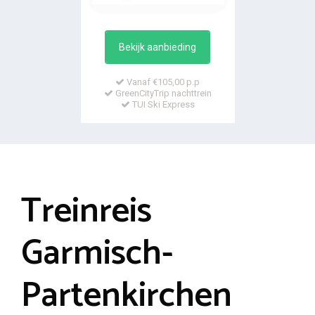
Bekijk aanbieding
Vanaf €105,00 p.p
GreenCityTrip nachttrein
TUI Ski Express
Treinreis
Garmisch-
Partenkirchen