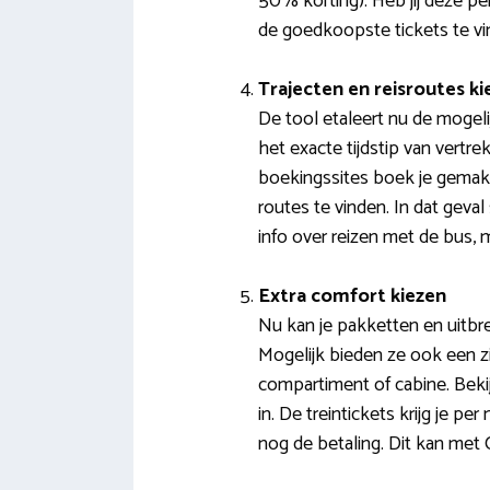
50% korting). Heb jij deze pe
de goedkoopste tickets te vi
Trajecten en reisroutes ki
De tool etaleert nu de mogeli
het exacte tijdstip van vertre
boekingssites boek je gemakke
routes te vinden. In dat geva
info over reizen met de bus, 
Extra comfort kiezen
Nu kan je pakketten en uitbre
Mogelijk bieden ze ook een zi
compartiment of cabine. Bekij
in. De treintickets krijg je p
nog de betaling. Dit kan met C