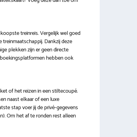
yaliteitskaart? Voeg deze dan toe om
dkoopste treinreis. Vergelijk wel goed
de treinmaatschappij. Dankzij deze
ge plekken zijn er geen directe
erse boekingsplatformen hebben ook
et of het reizen in een stiltecoupé.
sen naast elkaar of een luxe
tste stap voer jij de privé-gegevens
an). Om het af te ronden rest alleen