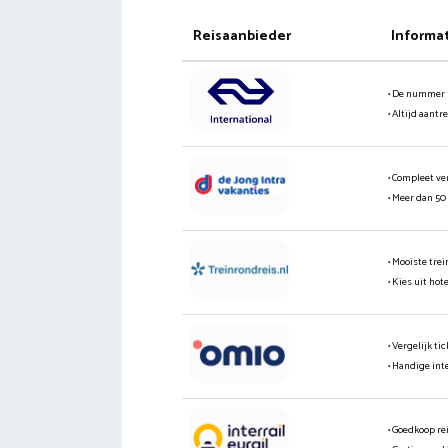
Reisaanbieder
Informa
• De nummer 
• Altijd aantr
• Compleet ve
• Meer dan 50
• Mooiste tre
• Kies uit hot
• Vergelijk t
• Handige int
• Goedkoop re