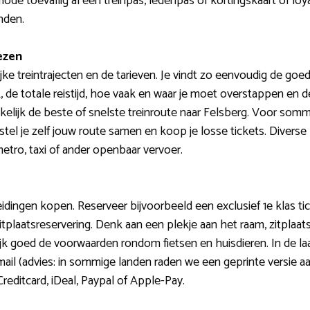
riode toevallig al een treinpas, ledenpas of kortingskaart of lo
nden.
ezen
jke treintrajecten en de tarieven. Je vindt zo eenvoudig de goe
k, de totale reistijd, hoe vaak en waar je moet overstappen en 
lijk de beste of snelste treinroute naar Felsberg. Voor sommi
l stel je zelf jouw route samen en koop je losse tickets. Div
metro, taxi of ander openbaar vervoer.
idingen kopen. Reserveer bijvoorbeeld een exclusief 1e klas tick
tplaatsreservering. Denk aan een plekje aan het raam, zitplaat
k goed de voorwaarden rondom fietsen en huisdieren. In de laa
er mail (advies: in sommige landen raden we een geprinte versie a
reditcard, iDeal, Paypal of Apple-Pay.