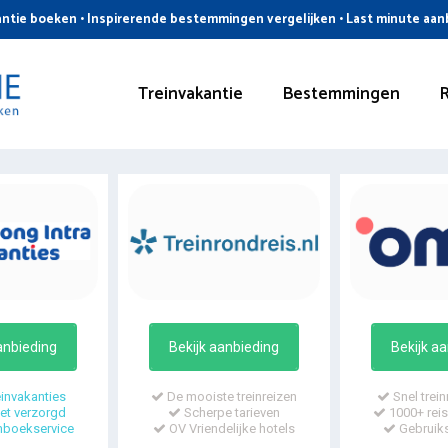
ntie boeken • Inspirerende bestemmingen vergelijken • Last minute aa
Treinvakantie
Bestemmingen
anbieding
Bekijk aanbieding
Bekijk a
invakanties
De mooiste treinreizen
Snel trein
t verzorgd
Scherpe tarieven
1000+ reis
mboekservice
OV Vriendelijke hotels
Gebruiks