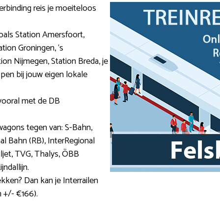
erbinding reis je moeiteloos
zoals Station Amersfoort,
tion Groningen, ‘s
ion Nijmegen, Station Breda, je
pen bij jouw eigen lokale
 vooral met de DB
wagons tegen van: S-Bahn,
al Bahn (RB), InterRegional
ailjet, TVG, Thalys, ÖBB
ndallijn.
ekken? Dan kan je Interrailen
 +/- €166).