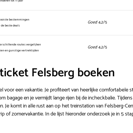
kinderen tot 11 jaar
mooiste bestemmingen
Goed
: 4,2/5
n de beste deals
erschillende routes vergelijken
Goed
: 4,2/5
jzen en gunstige vertrektijden
ticket Felsberg boeken
l voor een vakantie. Je profiteert van heerlijke comfortabele 
m bagage en je vermijdt lange rijen bij de incheckbalie. Tijdens 
 Je komt in alle rust aan op het treinstation van Felsberg-Cen
ip of zomervakantie. In de lijst hieronder onderzoek je in 5 s