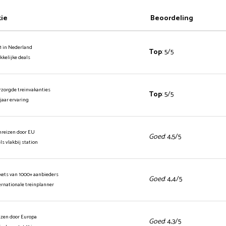
tie
Beoordeling
1 in Nederland
Top
: 5/5
ekkelijke deals
rzorgde treinvakanties
Top
: 5/5
 jaar ervaring
inreizen door EU
Goed
: 4,5/5
els vlakbij station
ickets van 1000+ aanbieders
Goed
: 4,4/5
ernationale treinplanner
izen door Europa
Goed
: 4,3/5