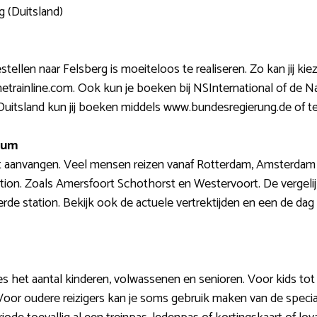
g (Duitsland)
stellen naar Felsberg is moeiteloos te realiseren. Zo kan jij kie
Thetrainline.com. Ook kun je boeken bij NSInternational of de
n Duitsland kun jij boeken middels www.bundesregierung.de of 
atum
at aanvangen. Veel mensen reizen vanaf Rotterdam, Amsterdam 
ation. Zoals Amersfoort Schothorst en Westervoort. De vergelij
rde station. Bekijk ook de actuele vertrektijden en een de dag d
s het aantal kinderen, volwassenen en senioren. Voor kids tot ee
Voor oudere reizigers kan je soms gebruik maken van de special