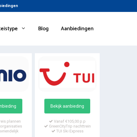
nbiedingen
Reistype
Blog
Aanbiedingen
anbieding
Bekijk aanbieding
reis plannen
Vanaf €105,00 p.p
organisaties
GreenCityTrip nachttrein
vriendelijk
TUI Ski Express