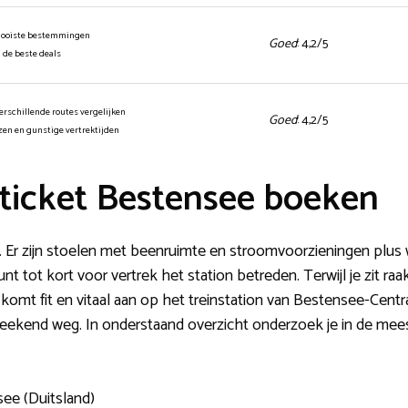
mooiste bestemmingen
Goed
: 4,2/5
n de beste deals
erschillende routes vergelijken
Goed
: 4,2/5
jzen en gunstige vertrektijden
ticket Bestensee boeken
l. Er zijn stoelen met beenruimte en stroomvoorzieningen plus 
t tot kort voor vertrek het station betreden. Terwijl je zit ra
omt fit en vitaal aan op het treinstation van Bestensee-Centraa
weekend weg. In onderstaand overzicht onderzoek je in de mees
see (Duitsland)