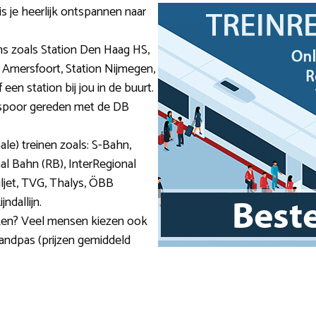
is je heerlijk ontspannen naar
ns zoals Station Den Haag HS,
n Amersfoort, Station Nijmegen,
een station bij jou in de buurt.
t spoor gereden met de DB
nale) treinen zoals: S-Bahn,
al Bahn (RB), InterRegional
ailjet, TVG, Thalys, ÖBB
ndallijn.
aken? Veel mensen kiezen ook
landpas (prijzen gemiddeld