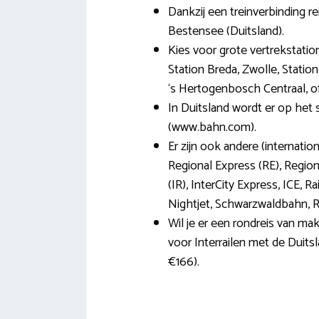
Dankzij een treinverbinding re
Bestensee (Duitsland).
Kies voor grote vertrekstatio
Station Breda, Zwolle, Statio
‘s Hertogenbosch Centraal, of 
In Duitsland wordt er op he
(www.bahn.com).
Er zijn ook andere (internatio
Regional Express (RE), Region
(IR), InterCity Express, ICE, R
Nightjet, Schwarzwaldbahn, Rij
Wil je er een rondreis van m
voor Interrailen met de Duits
€166).