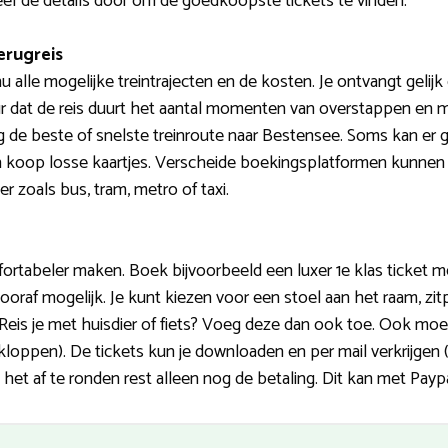
eef de details door om de goedkoopste tickets te vinden.
erugreis
u alle mogelijke treintrajecten en de kosten. Je ontvangt gelij
uur dat de reis duurt het aantal momenten van overstappen en me
 de beste of snelste treinroute naar Bestensee. Soms kan er
en koop losse kaartjes. Verscheide boekingsplatformen kunnen
 zoals bus, tram, metro of taxi.
fortabeler maken. Boek bijvoorbeeld een luxer 1e klas ticket me
ooraf mogelijk. Je kunt kiezen voor een stoel aan het raam, zit
Reis je met huisdier of fiets? Voeg deze dan ook toe. Ook mo
oppen). De tickets kun je downloaden en per mail verkrijgen
het af te ronden rest alleen nog de betaling. Dit kan met Paypal