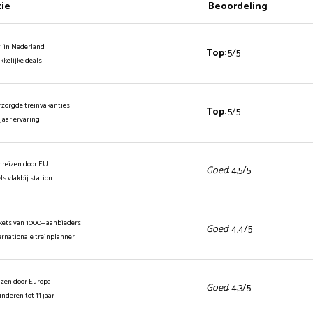
tie
Beoordeling
1 in Nederland
Top
: 5/5
ekkelijke deals
rzorgde treinvakanties
Top
: 5/5
 jaar ervaring
inreizen door EU
Goed
: 4,5/5
els vlakbij station
ickets van 1000+ aanbieders
Goed
: 4,4/5
ernationale treinplanner
izen door Europa
Goed
: 4,3/5
kinderen tot 11 jaar