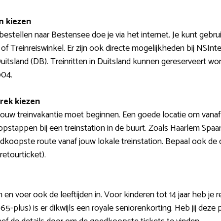
m kiezen
 bestellen naar Bestensee doe je via het internet. Je kunt gebr
f Treinreiswinkel. Er zijn ook directe mogelijkheden bij NSInte
tsland (DB). Treinritten in Duitsland kunnen gereserveert wo
904.
rek kiezen
jouw treinvakantie moet beginnen. Een goede locatie om vanaf 
pstappen bij een treinstation in de buurt. Zoals Haarlem Spaa
dkoopste route vanaf jouw lokale treinstation. Bepaal ook de d
retourticket).
en voer ook de leeftijden in. Voor kinderen tot 14 jaar heb je 
65-plus) is er dikwijls een royale seniorenkorting. Heb jij deze p