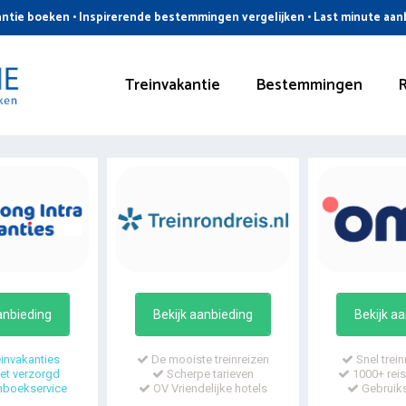
ntie boeken • Inspirerende bestemmingen vergelijken • Last minute aa
Treinvakantie
Bestemmingen
anbieding
Bekijk aanbieding
Bekijk a
invakanties
De mooiste treinreizen
Snel trein
t verzorgd
Scherpe tarieven
1000+ reis
mboekservice
OV Vriendelijke hotels
Gebruiks