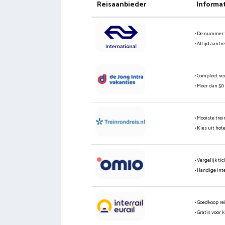
Reisaanbieder
Informa
• De nummer 
• Altijd aantr
• Compleet ve
• Meer dan 50
• Mooiste tre
• Kies uit hot
• Vergelijk t
• Handige int
• Goedkoop re
• Gratis voor 