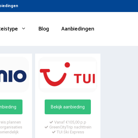
nbiedingen
Reistype
Blog
Aanbiedingen
anbieding
Bekijk aanbieding
reis plannen
Vanaf €105,00 p.p
organisaties
GreenCityTrip nachttrein
vriendelijk
TUI Ski Express