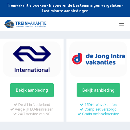
Ga
Treinvakantie boeken • Inspirerende bestemmingen vergelijken •
naar
Last minute aanbiedingen
de
Me
inhoud
Bekijk aanbieding
Bekijk aanbieding
De #1 in Nederland
150+ treinvakanties
Vergelijk EU-treinreizen
Compleet verzorgd
24/7 service van NS
Gratis omboekservice