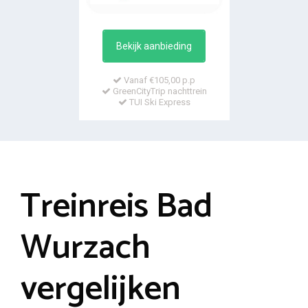
Bekijk aanbieding
Vanaf €105,00 p.p
GreenCityTrip nachttrein
TUI Ski Express
Treinreis Bad
Wurzach
vergelijken