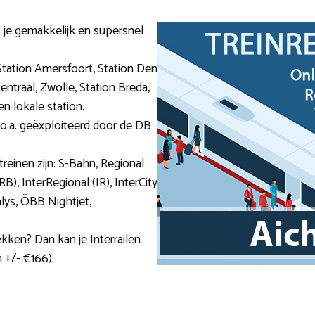
s je gemakkelijk en supersnel
Station Amersfoort, Station Den
ntraal, Zwolle, Station Breda,
n lokale station.
 o.a. geëxploiteerd door de DB
treinen zijn: S-Bahn, Regional
B), InterRegional (IR), InterCity
alys, ÖBB Nightjet,
ekken? Dan kan je Interrailen
 +/- €166).