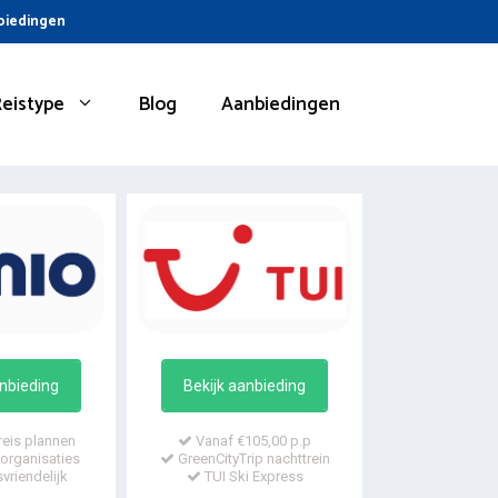
nbiedingen
Reistype
Blog
Aanbiedingen
anbieding
Bekijk aanbieding
reis plannen
Vanaf €105,00 p.p
organisaties
GreenCityTrip nachttrein
vriendelijk
TUI Ski Express