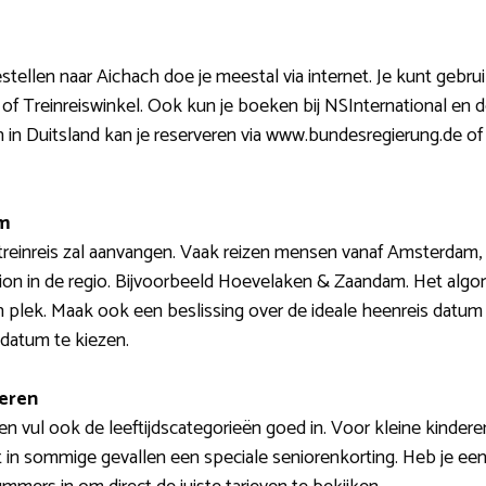
estellen naar Aichach doe je meestal via internet. Je kunt ge
 of Treinreiswinkel. Ook kun je boeken bij NSInternational e
en in Duitsland kan je reserveren via www.bundesregierung.de o
um
treinreis zal aanvangen. Vaak reizen mensen vanaf Amsterdam, o
ion in de regio. Bijvoorbeeld Hoevelaken & Zaandam. Het algor
 plek. Maak ook een beslissing over de ideale heenreis datum
sdatum te kiezen.
deren
n vul ook de leeftijdscategorieën goed in. Voor kleine kinderen
 in sommige gevallen een speciale seniorenkorting. Heb je een