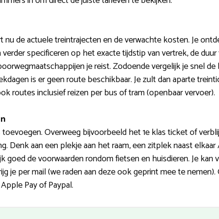
ummers in om direct de juiste tarieven te bekijken.
nu de actuele treintrajecten en de verwachte kosten. Je on
en verder specificeren op het exacte tijdstip van vertrek, de duur
orwegmaatschappijen je reist. Zodoende vergelijk je snel de b
kdagen is er geen route beschikbaar. Je zult dan aparte trein
k routes inclusief reizen per bus of tram (openbaar vervoer).
en
s toevoegen. Overweeg bijvoorbeeld het 1e klas ticket of verbli
ng. Denk aan een plekje aan het raam, een zitplek naast elkaar 
ijk goed de voorwaarden rondom fietsen en huisdieren. Je ka
rijg je per mail (we raden aan deze ook geprint mee te nemen).
, Apple Pay of Paypal.