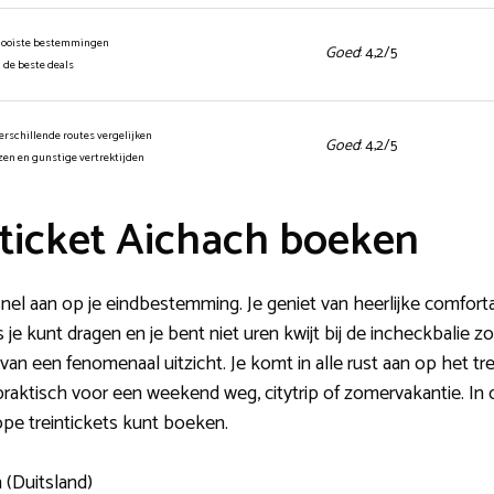
mooiste bestemmingen
Goed
: 4,2/5
n de beste deals
erschillende routes vergelijken
Goed
: 4,2/5
jzen en gunstige vertrektijden
ticket Aichach boeken
snel aan op je eindbestemming. Je geniet van heerlijke comfort
kunt dragen en je bent niet uren kwijt bij de incheckbalie zoals
 van een fenomenaal uitzicht. Je komt in alle rust aan op het tr
r praktisch voor een weekend weg, citytrip of zomervakantie. I
pe treintickets kunt boeken.
 (Duitsland)