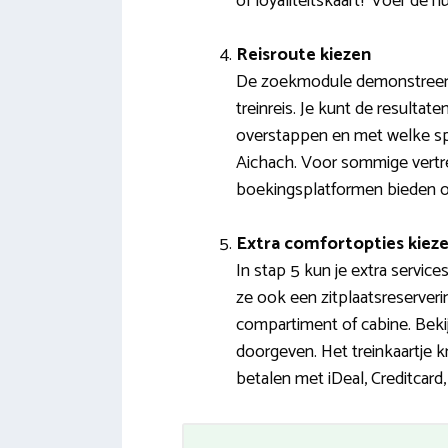
of loyaliteitskaart? Voer de n
Reisroute kiezen
De zoekmodule demonstreert 
treinreis. Je kunt de resultat
overstappen en met welke spo
Aichach. Voor sommige vertre
boekingsplatformen bieden oo
Extra comfortopties kiez
In stap 5 kun je extra service
ze ook een zitplaatsreserveri
compartiment of cabine. Bek
doorgeven. Het treinkaartje k
betalen met iDeal, Creditcard