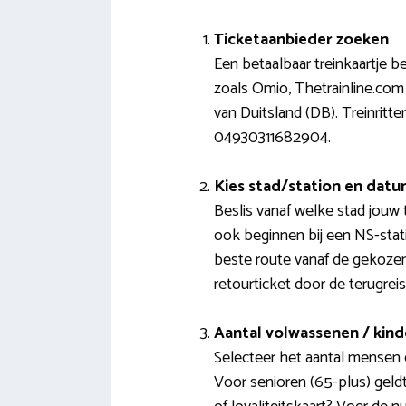
Ticketaanbieder zoeken
Een betaalbaar treinkaartje b
zoals Omio, Thetrainline.com
van Duitsland (DB). Treinritt
04930311682904.
Kies stad/station en dat
Beslis vanaf welke stad jouw 
ook beginnen bij een NS-stat
beste route vanaf de gekozen
retourticket door de terugrei
Aantal volwassenen / kin
Selecteer het aantal mensen e
Voor senioren (65-plus) geldt