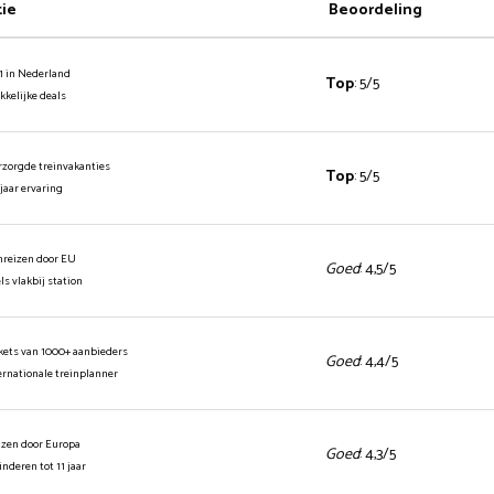
tie
Beoordeling
1 in Nederland
Top
: 5/5
ekkelijke deals
rzorgde treinvakanties
Top
: 5/5
 jaar ervaring
inreizen door EU
Goed
: 4,5/5
els vlakbij station
ickets van 1000+ aanbieders
Goed
: 4,4/5
ernationale treinplanner
izen door Europa
Goed
: 4,3/5
kinderen tot 11 jaar