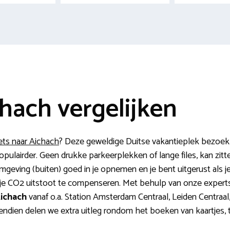
chach vergelijken
ets naar Aichach
? Deze geweldige Duitse vakantieplek bezoek 
opulairder. Geen drukke parkeerplekken of lange files, kan zit
eving (buiten) goed in je opnemen en je bent uitgerust als je 
je CO2 uitstoot te compenseren. Met behulp van onze experts vi
Aichach
vanaf o.a. Station Amsterdam Centraal, Leiden Centraa
endien delen we extra uitleg rondom het boeken van kaartjes, 