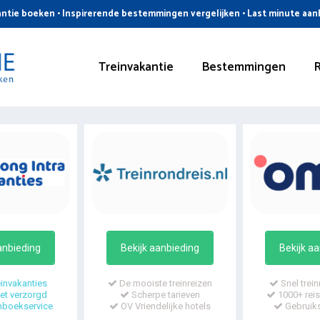
ntie boeken • Inspirerende bestemmingen vergelijken • Last minute aa
Treinvakantie
Bestemmingen
anbieding
Bekijk aanbieding
Bekijk a
invakanties
De mooiste treinreizen
Snel trein
t verzorgd
Scherpe tarieven
1000+ reis
mboekservice
OV Vriendelijke hotels
Gebruiks