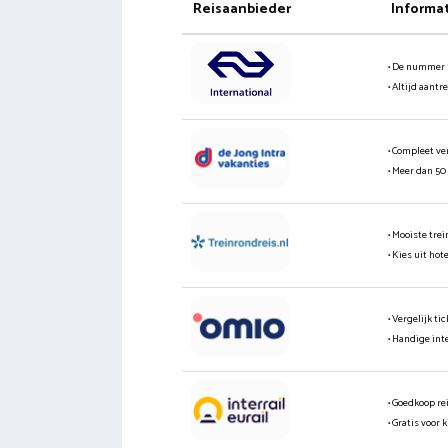
Reisaanbieder
Informa
• De nummer 
• Altijd aantr
• Compleet ve
• Meer dan 50
• Mooiste tre
• Kies uit hot
• Vergelijk t
• Handige int
• Goedkoop re
• Gratis voor 