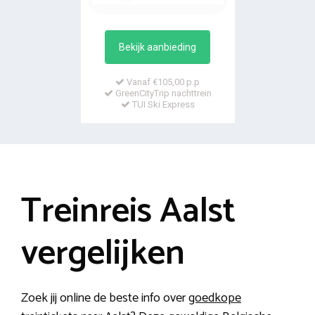
Bekijk aanbieding
Vanaf €105,00 p.p
GreenCityTrip nachttrein
TUI Ski Express
Treinreis Aalst
vergelijken
Zoek jij online de beste info over
goedkope