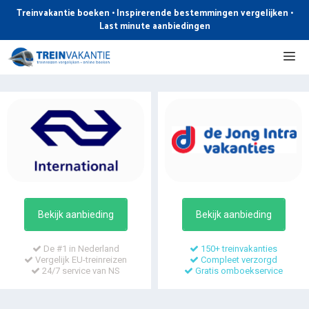
Ga
Treinvakantie boeken • Inspirerende bestemmingen vergelijken •
naar
Last minute aanbiedingen
de
Me
inhoud
Bekijk aanbieding
Bekijk aanbieding
De #1 in Nederland
150+ treinvakanties
Vergelijk EU-treinreizen
Compleet verzorgd
24/7 service van NS
Gratis omboekservice