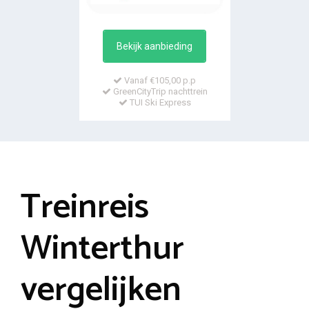
Bekijk aanbieding
Vanaf €105,00 p.p
GreenCityTrip nachttrein
TUI Ski Express
Treinreis
Winterthur
vergelijken