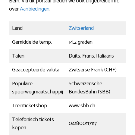
Bern. Via dit portaal bieden we ook uitgebreide info
over
Aanbiedingen
.
Land
Zwitserland
Gemiddelde temp.
14,2 graden
Talen
Duits, Frans, Italiaans
Geaccepteerde valuta
Zwitserse Frank (CHF)
Populaire
Schweizerische
spoorwegmaatschappij
BundesBahn (SBB)
Treinticketshop
www.sbb.ch
Telefonisch tickets
041800117117
kopen