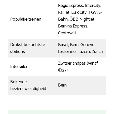
RegioExpress, InterCity,
RailJet, EuroCity, TGV, S-
Populaire treinen
Bahn, ÖBB Nightjet,
Bernina Express,
Centovalli
Drukst bezochtste
Basel, Bern, Genève.
stations
Lausanne, Luzern, Zürich
Zwitserlandpas (vanaf
Interrailen
€127)
Bekende
Bern
bezienswaardigheid