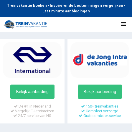
Ga
Treinvakantie boeken • Inspirerende bestemmingen vergelijken •
naar
Last minute aanbiedingen
de
Me
inhoud
Bekijk aanbieding
Bekijk aanbieding
De #1 in Nederland
150+ treinvakanties
Vergelijk EU-treinreizen
Compleet verzorgd
24/7 service van NS
Gratis omboekservice