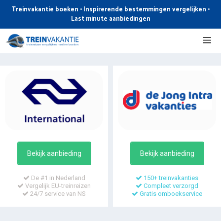
Ga
Treinvakantie boeken • Inspirerende bestemmingen vergelijken •
naar
Last minute aanbiedingen
de
Me
inhoud
Bekijk aanbieding
Bekijk aanbieding
De #1 in Nederland
150+ treinvakanties
Vergelijk EU-treinreizen
Compleet verzorgd
24/7 service van NS
Gratis omboekservice