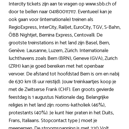
Intercity tickets zijn aan te vragen op www.sbb.ch of
door te bellen naar 041800117117. Eventueel kan je
ook gaan voor (internationale) treinen als
RegioExpress, InterCity, RailJet, EuroCity, TGV, S-Bahn,
ÖBB Nightjet, Bernina Express, Centovalli. De
grootste treinstations in het land zijn Basel, Bern,
Genève. Lausanne, Luzern, Zürich. Internationale
luchthavens zoals Bern (BRN), Geneve (GVA), Zurich
(ZRH) kan je goed bereiken met het openbaar
vervoer. De afstand tot hoofdstad Bern is om en nabij
de 630 km (8 uur reistijd). Jouw treinkaartjes koop je
met de Zwitserse Frank (CHF). Een groots gevierde
feestdag is 1 augustus Nationale dag. Belangrijke
religies in het land zijn: rooms-katholiek (46%),
protestants (40%). Je kunt hier praten in het Duits,
Frans, Italiaans. Stopcontact type J moet je
meenemen. De stroomspanning is met 220 Volt