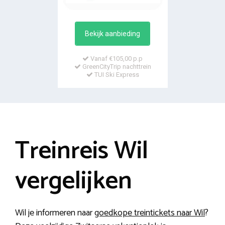
Bekijk aanbieding
Vanaf €105,00 p.p
GreenCityTrip nachttrein
TUI Ski Express
Treinreis Wil
vergelijken
Wil je informeren naar
goedkope treintickets naar Wil
?