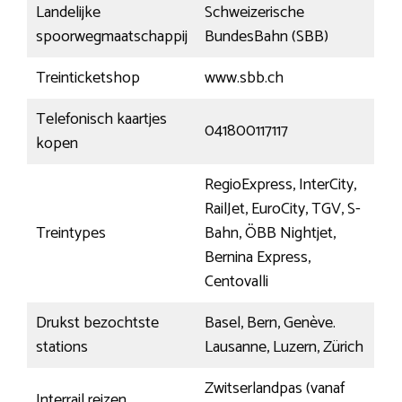
Landelijke
Schweizerische
spoorwegmaatschappij
BundesBahn (SBB)
Treinticketshop
www.sbb.ch
Telefonisch kaartjes
041800117117
kopen
RegioExpress, InterCity,
RailJet, EuroCity, TGV, S-
Treintypes
Bahn, ÖBB Nightjet,
Bernina Express,
Centovalli
Drukst bezochtste
Basel, Bern, Genève.
stations
Lausanne, Luzern, Zürich
Zwitserlandpas (vanaf
Interrail reizen