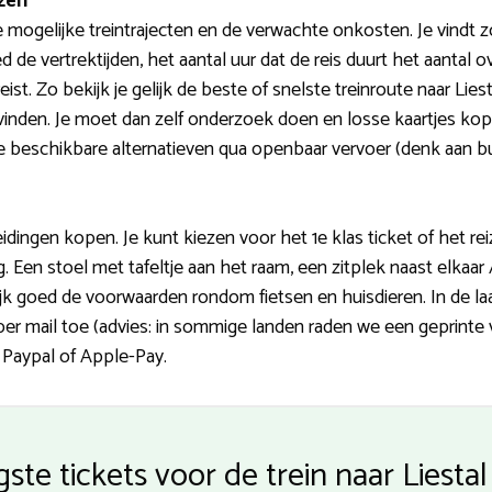
ezen
 mogelijke treintrajecten en de verwachte onkosten. Je vind
ed de vertrektijden, het aantal uur dat de reis duurt het aanta
ist. Zo bekijk je gelijk de beste of snelste treinroute naar L
e vinden. Je moet dan zelf onderzoek doen en losse kaartjes k
e beschikbare alternatieven qua openbaar vervoer (denk aan bu
idingen kopen. Je kunt kiezen voor het 1e klas ticket of het r
. Een stoel met tafeltje aan het raam, een zitplek naast elkaar
k goed de voorwaarden rondom fietsen en huisdieren. In de laa
 per mail toe (advies: in sommige landen raden we een geprinte 
, Paypal of Apple-Pay.
ste tickets voor de trein naar Liesta