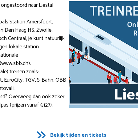
je ongestoord naar Liestal
zoals Station Amersfoort,
ion Den Haag HS, Zwolle,
h Centraal, je kunt natuurlijk
en lokale station.
nationale
(www.sbb.ch).
ale) treinen zoals:
Jet, EuroCity, TGV, S-Bahn, ÖBB
tovalli.
 land? Overweeg dan ook zeker
pas (prijzen vanaf €127).
Bekijk tijden en tickets