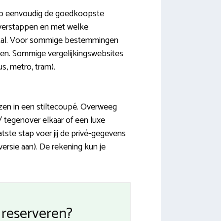
t zo eenvoudig de goedkoopste
l overstappen en met welke
iestal. Voor sommige bestemmingen
open. Sommige vergelijkingswebsites
s, metro, tram).
eizen in een stiltecoupé. Overweeg
 / tegenover elkaar of een luxe
tste stap voer jij de privé-gegevens
versie aan). De rekening kun je
l reserveren?