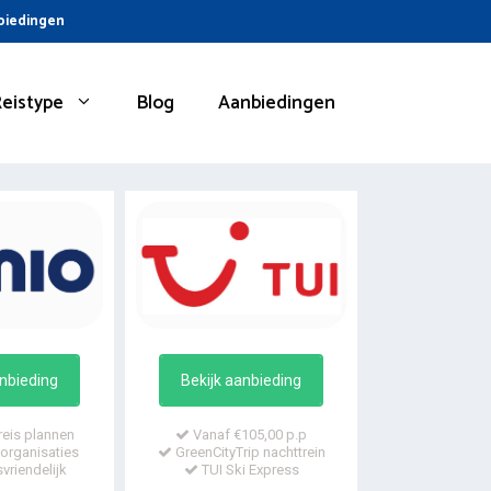
nbiedingen
Reistype
Blog
Aanbiedingen
anbieding
Bekijk aanbieding
reis plannen
Vanaf €105,00 p.p
organisaties
GreenCityTrip nachttrein
vriendelijk
TUI Ski Express