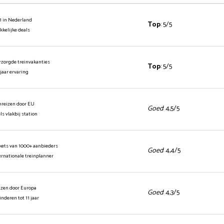
1 in Nederland
Top
: 5/5
ekkelijke deals
rzorgde treinvakanties
Top
: 5/5
 jaar ervaring
inreizen door EU
Goed
: 4,5/5
els vlakbij station
ickets van 1000+ aanbieders
Goed
: 4,4/5
ernationale treinplanner
izen door Europa
Goed
: 4,3/5
kinderen tot 11 jaar