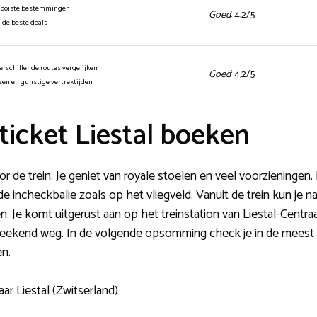
mooiste bestemmingen
Goed
: 4,2/5
n de beste deals
erschillende routes vergelijken
Goed
: 4,2/5
jzen en gunstige vertrektijden
icket Liestal boeken
 de trein. Je geniet van royale stoelen en veel voorzieningen. 
ij de incheckbalie zoals op het vliegveld. Vanuit de trein kun je 
 Je komt uitgerust aan op het treinstation van Liestal-Centraal
 weekend weg. In de volgende opsomming check je in de meest 
en.
ar Liestal (Zwitserland)