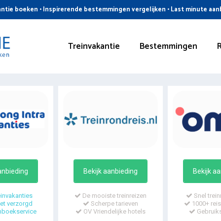
ntie boeken • Inspirerende bestemmingen vergelijken • Last minute aa
Treinvakantie
Bestemmingen
anbieding
Bekijk aanbieding
Bekijk a
invakanties
De mooiste treinreizen
Snel trein
t verzorgd
Scherpe tarieven
1000+ reis
mboekservice
OV Vriendelijke hotels
Gebruiks