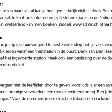
er
estellen naar Liestal kan je heel gemakkelijk digitaal doen. B
swinkel. Je kunt ook informeren bij NSInternational en de Nat
en in Zwitserland kan men boeken middels www.admin.ch of via
um
ion je trip gaat aanvangen. De beste verbinding heb je vaak v
lijkheden vanaf een treinstation in de buurt. Denk aan Den Haa
anaf het ingevoerde station. Maak ook een beslissing over de 
n retourticket.
rgeet niet de leeftijden door te geven. Voor kids is er een aan
en sommige vervoerders een mooie seniorenkorting. Ben jij lid
inpas? Voer de nummers in om direct de totaalprijzen inclusief 