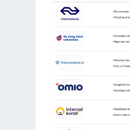
• De nummer 
• Altijd aantr
• Compleet ve
• Meer dan 50
• Mooiste tre
• Kies uit hot
• Vergelijk t
• Handige int
• Goedkoop re
• Gratis voor 