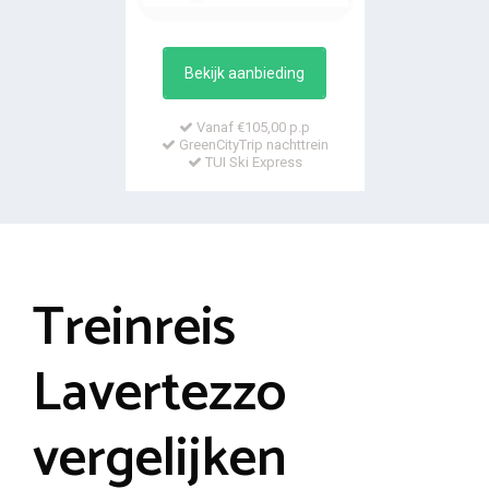
Bekijk aanbieding
Vanaf €105,00 p.p
GreenCityTrip nachttrein
TUI Ski Express
Treinreis
Lavertezzo
vergelijken