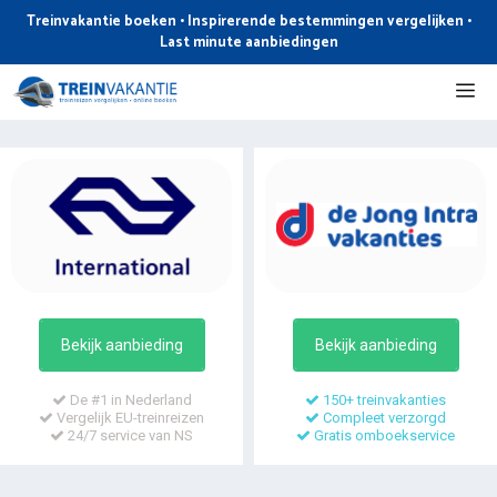
Ga
Treinvakantie boeken • Inspirerende bestemmingen vergelijken •
naar
Last minute aanbiedingen
de
Me
inhoud
Bekijk aanbieding
Bekijk aanbieding
De #1 in Nederland
150+ treinvakanties
Vergelijk EU-treinreizen
Compleet verzorgd
24/7 service van NS
Gratis omboekservice