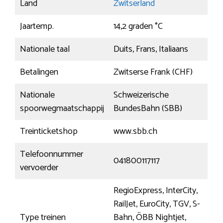
Land
Zwitserland
Jaartemp.
14,2 graden °C
Nationale taal
Duits, Frans, Italiaans
Betalingen
Zwitserse Frank (CHF)
Nationale
Schweizerische
spoorwegmaatschappij
BundesBahn (SBB)
Treinticketshop
www.sbb.ch
Telefoonnummer
041800117117
vervoerder
RegioExpress, InterCity,
RailJet, EuroCity, TGV, S-
Type treinen
Bahn, ÖBB Nightjet,