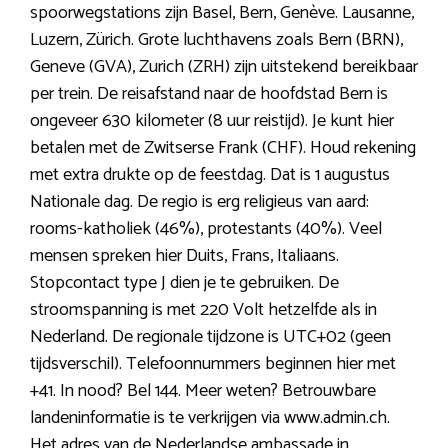
spoorwegstations zijn Basel, Bern, Genève. Lausanne,
Luzern, Zürich. Grote luchthavens zoals Bern (BRN),
Geneve (GVA), Zurich (ZRH) zijn uitstekend bereikbaar
per trein. De reisafstand naar de hoofdstad Bern is
ongeveer 630 kilometer (8 uur reistijd). Je kunt hier
betalen met de Zwitserse Frank (CHF). Houd rekening
met extra drukte op de feestdag. Dat is 1 augustus
Nationale dag. De regio is erg religieus van aard:
rooms-katholiek (46%), protestants (40%). Veel
mensen spreken hier Duits, Frans, Italiaans.
Stopcontact type J dien je te gebruiken. De
stroomspanning is met 220 Volt hetzelfde als in
Nederland. De regionale tijdzone is UTC+02 (geen
tijdsverschil). Telefoonnummers beginnen hier met
+41. In nood? Bel 144. Meer weten? Betrouwbare
landeninformatie is te verkrijgen via www.admin.ch.
Het adres van de Nederlandse ambassade in