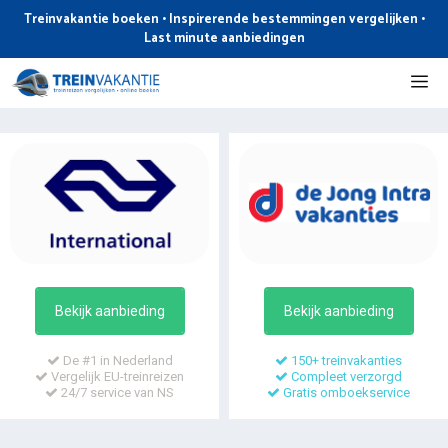
Ga
Treinvakantie boeken • Inspirerende bestemmingen vergelijken •
naar
Last minute aanbiedingen
de
Me
inhoud
Bekijk aanbieding
Bekijk aanbieding
De #1 in Nederland
150+ treinvakanties
Vergelijk EU-treinreizen
Compleet verzorgd
24/7 service van NS
Gratis omboekservice