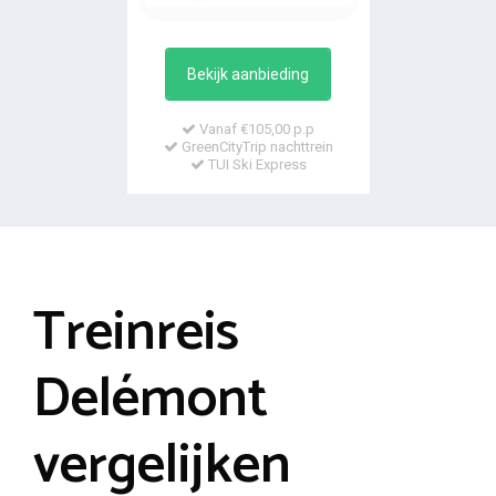
Bekijk aanbieding
Vanaf €105,00 p.p
GreenCityTrip nachttrein
TUI Ski Express
Treinreis
Delémont
vergelijken