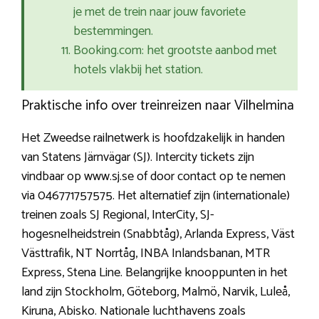
je met de trein naar jouw favoriete
bestemmingen.
Booking.com: het grootste aanbod met
hotels vlakbij het station.
Praktische info over treinreizen naar Vilhelmina
Het Zweedse railnetwerk is hoofdzakelijk in handen
van Statens Järnvägar (SJ). Intercity tickets zijn
vindbaar op www.sj.se of door contact op te nemen
via 046771757575. Het alternatief zijn (internationale)
treinen zoals SJ Regional, InterCity, SJ-
hogesnelheidstrein (Snabbtåg), Arlanda Express, Väst
Västtrafik, NT Norrtåg, INBA Inlandsbanan, MTR
Express, Stena Line. Belangrijke knooppunten in het
land zijn Stockholm, Göteborg, Malmö, Narvik, Luleå,
Kiruna, Abisko. Nationale luchthavens zoals