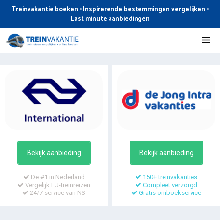
Ga
Treinvakantie boeken • Inspirerende bestemmingen vergelijken •
naar
Last minute aanbiedingen
de
Me
inhoud
Bekijk aanbieding
Bekijk aanbieding
De #1 in Nederland
150+ treinvakanties
Vergelijk EU-treinreizen
Compleet verzorgd
24/7 service van NS
Gratis omboekservice