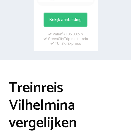
Bekijk aanbieding
Vanaf €105,00 p.p
GreenCityTrip nachttrein
TUI Ski Express
Treinreis
Vilhelmina
vergelijken