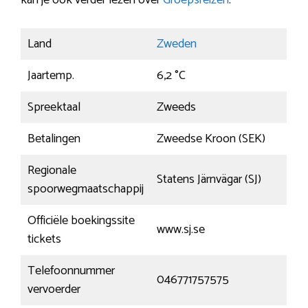
kan je ook verder lezen over
Groepsreizen
.
Land
Zweden
Jaartemp.
6,2 °C
Spreektaal
Zweeds
Betalingen
Zweedse Kroon (SEK)
Regionale
Statens Järnvägar (SJ)
spoorwegmaatschappij
Officiële boekingssite
www.sj.se
tickets
Telefoonnummer
046771757575
vervoerder