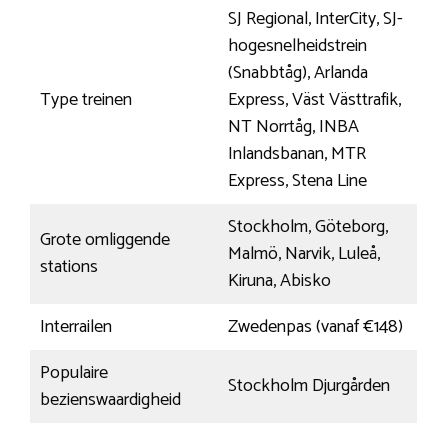
SJ Regional, InterCity, SJ-
hogesnelheidstrein
(Snabbtåg), Arlanda
Type treinen
Express, Väst Västtrafik,
NT Norrtåg, INBA
Inlandsbanan, MTR
Express, Stena Line
Stockholm, Göteborg,
Grote omliggende
Malmö, Narvik, Luleå,
stations
Kiruna, Abisko
Interrailen
Zwedenpas (vanaf €148)
Populaire
Stockholm Djurgården
bezienswaardigheid