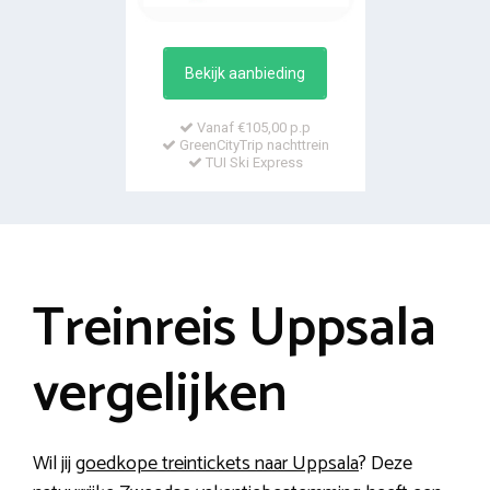
Bekijk aanbieding
Vanaf €105,00 p.p
GreenCityTrip nachttrein
TUI Ski Express
Treinreis Uppsala
vergelijken
Wil jij
goedkope treintickets naar Uppsala
? Deze