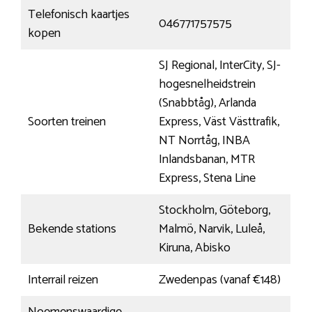
Telefonisch kaartjes
046771757575
kopen
SJ Regional, InterCity, SJ-
hogesnelheidstrein
(Snabbtåg), Arlanda
Soorten treinen
Express, Väst Västtrafik,
NT Norrtåg, INBA
Inlandsbanan, MTR
Express, Stena Line
Stockholm, Göteborg,
Bekende stations
Malmö, Narvik, Luleå,
Kiruna, Abisko
Interrail reizen
Zwedenpas (vanaf €148)