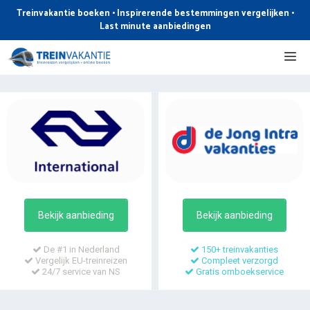
Ga
Treinvakantie boeken • Inspirerende bestemmingen vergelijken •
naar
Last minute aanbiedingen
de
Me
inhoud
Bekijk aanbieding
Bekijk aanbieding
De #1 in Nederland
150+ treinvakanties
Vergelijk EU-treinreizen
Compleet verzorgd
24/7 service van NS
Gratis omboekservice