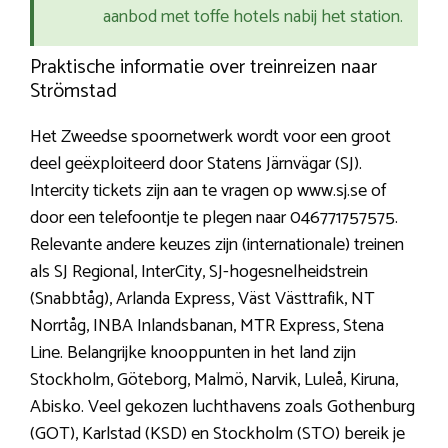
aanbod met toffe hotels nabij het station.
Praktische informatie over treinreizen naar
Strömstad
Het Zweedse spoornetwerk wordt voor een groot
deel geëxploiteerd door Statens Järnvägar (SJ).
Intercity tickets zijn aan te vragen op www.sj.se of
door een telefoontje te plegen naar 046771757575.
Relevante andere keuzes zijn (internationale) treinen
als SJ Regional, InterCity, SJ-hogesnelheidstrein
(Snabbtåg), Arlanda Express, Väst Västtrafik, NT
Norrtåg, INBA Inlandsbanan, MTR Express, Stena
Line. Belangrijke knooppunten in het land zijn
Stockholm, Göteborg, Malmö, Narvik, Luleå, Kiruna,
Abisko. Veel gekozen luchthavens zoals Gothenburg
(GOT), Karlstad (KSD) en Stockholm (STO) bereik je