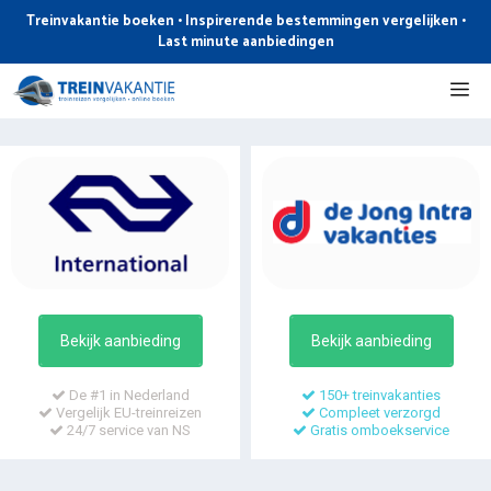
Ga
Treinvakantie boeken • Inspirerende bestemmingen vergelijken •
naar
Last minute aanbiedingen
de
Me
inhoud
Bekijk aanbieding
Bekijk aanbieding
De #1 in Nederland
150+ treinvakanties
Vergelijk EU-treinreizen
Compleet verzorgd
24/7 service van NS
Gratis omboekservice