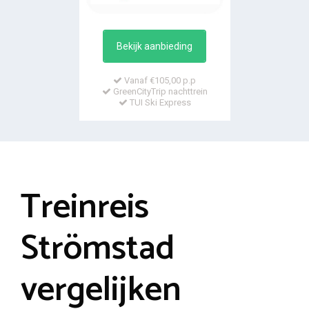
Bekijk aanbieding
Vanaf €105,00 p.p
GreenCityTrip nachttrein
TUI Ski Express
Treinreis
Strömstad
vergelijken