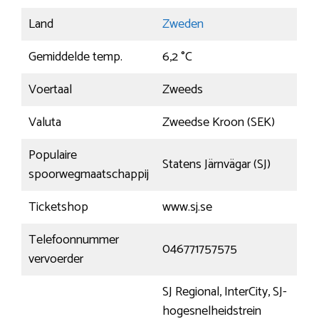
Land
Zweden
Gemiddelde temp.
6,2 °C
Voertaal
Zweeds
Valuta
Zweedse Kroon (SEK)
Populaire
Statens Järnvägar (SJ)
spoorwegmaatschappij
Ticketshop
www.sj.se
Telefoonnummer
046771757575
vervoerder
SJ Regional, InterCity, SJ-
hogesnelheidstrein