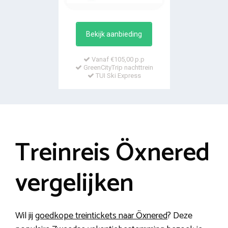
Bekijk aanbieding
Vanaf €105,00 p.p
GreenCityTrip nachttrein
TUI Ski Express
Treinreis Öxnered
vergelijken
Wil jij
goedkope treintickets naar Öxnered
? Deze