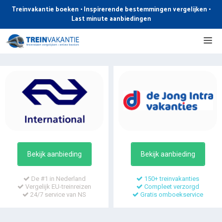
Ga
Treinvakantie boeken • Inspirerende bestemmingen vergelijken •
naar
Last minute aanbiedingen
de
Me
inhoud
Bekijk aanbieding
Bekijk aanbieding
De #1 in Nederland
150+ treinvakanties
Vergelijk EU-treinreizen
Compleet verzorgd
24/7 service van NS
Gratis omboekservice