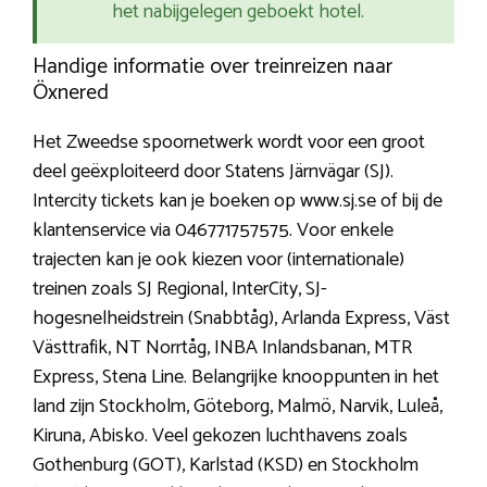
het nabijgelegen geboekt hotel.
Handige informatie over treinreizen naar
Öxnered
Het Zweedse spoornetwerk wordt voor een groot
deel geëxploiteerd door Statens Järnvägar (SJ).
Intercity tickets kan je boeken op www.sj.se of bij de
klantenservice via 046771757575. Voor enkele
trajecten kan je ook kiezen voor (internationale)
treinen zoals SJ Regional, InterCity, SJ-
hogesnelheidstrein (Snabbtåg), Arlanda Express, Väst
Västtrafik, NT Norrtåg, INBA Inlandsbanan, MTR
Express, Stena Line. Belangrijke knooppunten in het
land zijn Stockholm, Göteborg, Malmö, Narvik, Luleå,
Kiruna, Abisko. Veel gekozen luchthavens zoals
Gothenburg (GOT), Karlstad (KSD) en Stockholm