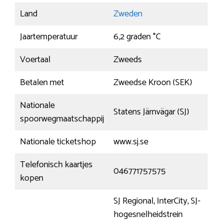
Land
Zweden
Jaartemperatuur
6,2 graden °C
Voertaal
Zweeds
Betalen met
Zweedse Kroon (SEK)
Nationale
Statens Järnvägar (SJ)
spoorwegmaatschappij
Nationale ticketshop
www.sj.se
Telefonisch kaartjes
046771757575
kopen
SJ Regional, InterCity, SJ-
hogesnelheidstrein