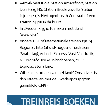
Vertrek vanuit o.a. Station Amersfoort, Station
Den Haag HS, Station Breda, Zwolle, Station
Nijmegen, ‘s Hertogenbosch Centraal, of een
station bij jou in de buurt.
In Zweden krijg je te maken met de SJ
(www.sj.se).
Andere HSL of internationale treinen zijn: SJ
Regional, InterCity, SJ-hogesnelheidstrein
(Snabbtåg), Arlanda Express, Väst Västtrafik,
NT Norrtåg, INBA Inlandsbanan, MTR
Express, Stena Line.
Wil je niets missen van het land? Ons advies is
dan Interrailen met de Zwedenpas (prijzen
gemiddeld €148).