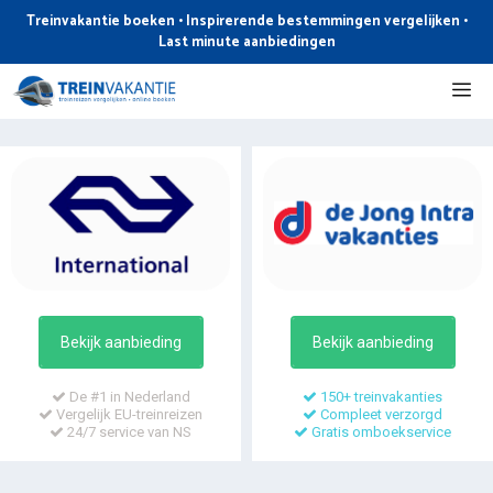
Ga
Treinvakantie boeken • Inspirerende bestemmingen vergelijken •
naar
Last minute aanbiedingen
de
Me
inhoud
Bekijk aanbieding
Bekijk aanbieding
De #1 in Nederland
150+ treinvakanties
Vergelijk EU-treinreizen
Compleet verzorgd
24/7 service van NS
Gratis omboekservice