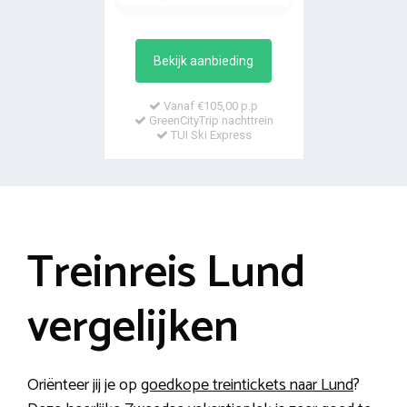
Bekijk aanbieding
Vanaf €105,00 p.p
GreenCityTrip nachttrein
TUI Ski Express
Treinreis Lund
vergelijken
Oriënteer jij je op
goedkope treintickets naar Lund
?