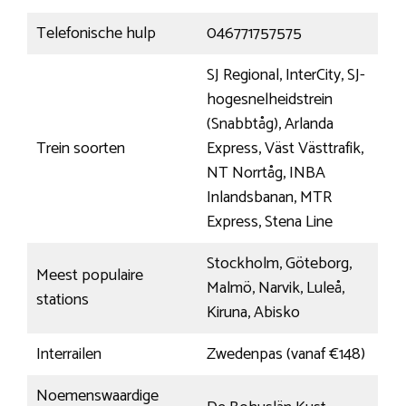
Telefonische hulp
046771757575
SJ Regional, InterCity, SJ-
hogesnelheidstrein
(Snabbtåg), Arlanda
Trein soorten
Express, Väst Västtrafik,
NT Norrtåg, INBA
Inlandsbanan, MTR
Express, Stena Line
Stockholm, Göteborg,
Meest populaire
Malmö, Narvik, Luleå,
stations
Kiruna, Abisko
Interrailen
Zwedenpas (vanaf €148)
Noemenswaardige