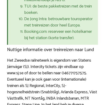
milieuvriendelijk je reis is.
TUI: de beste pakketreizen met de trein
boeken.
De Jong Intra: betrouwbare touroperator
met treinreizen door heel Europa.
Booking.com: reserveer een hotelkamer
bij het station (korte transfer).
Nuttige informatie over treinreizen naar Lund
Het Zweedse railnetwerk is eigendom van Statens
Järnvägar (SJ). Intercity tickets zijn vindbaar op
www.sj.se of door te bellen naar 046771757575.
Eventueel kan je ook gaan voor (internationale)
treinen als SJ Regional, InterCity, SJ-
hogesnelheidstrein (Snabbtåg), Arlanda Express, Väst
Västtrafik, NT Norrtåg, INBA Inlandsbanan, MTR
Express, Stena Line. In het land heb je diverse