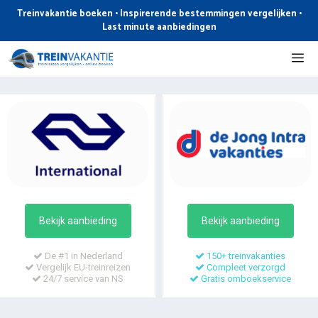
Ga
Treinvakantie boeken • Inspirerende bestemmingen vergelijken •
naar
Last minute aanbiedingen
de
Me
inhoud
Bekijk aanbieding
Bekijk aanbieding
De #1 in Nederland
150+ treinvakanties
Vergelijk EU-treinreizen
Compleet verzorgd
24/7 service van NS
Gratis omboekservice