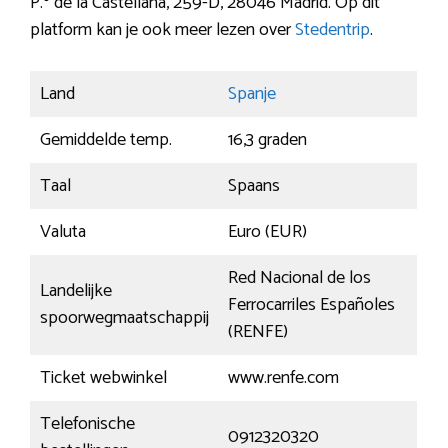
P.º de la Castellana, 259-D, 28046 Madrid. Op dit
platform kan je ook meer lezen over
Stedentrip
.
Land
Spanje
Gemiddelde temp.
16,3 graden
Taal
Spaans
Valuta
Euro (EUR)
Red Nacional de los
Landelijke
Ferrocarriles Españoles
spoorwegmaatschappij
(RENFE)
Ticket webwinkel
www.renfe.com
Telefonische
0912320320