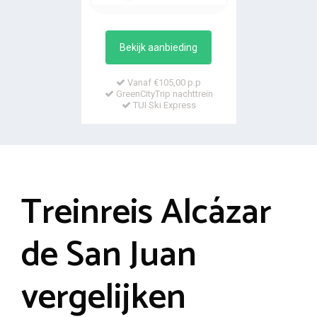
Bekijk aanbieding
Vanaf €105,00 p.p
GreenCityTrip nachttrein
TUI Ski Express
Treinreis Alcázar
de San Juan
vergelijken