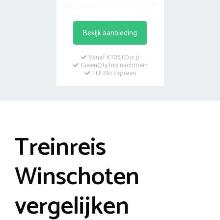
Bekijk aanbieding
Vanaf €105,00 p.p
GreenCityTrip nachttrein
TUI Ski Express
Treinreis
Winschoten
vergelijken