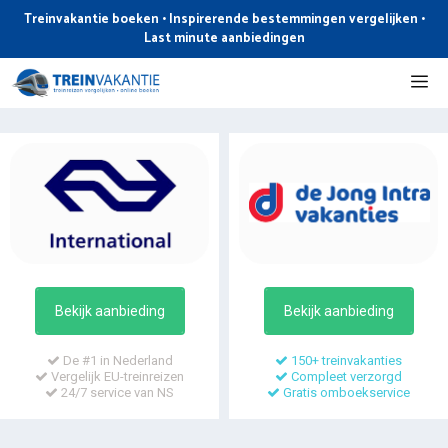
Ga
Treinvakantie boeken • Inspirerende bestemmingen vergelijken •
naar
Last minute aanbiedingen
de
Me
inhoud
Bekijk aanbieding
Bekijk aanbieding
De #1 in Nederland
150+ treinvakanties
Vergelijk EU-treinreizen
Compleet verzorgd
24/7 service van NS
Gratis omboekservice