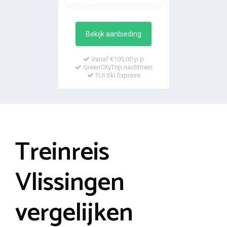
Bekijk aanbieding
Vanaf €105,00 p.p
GreenCityTrip nachttrein
TUI Ski Express
Treinreis
Vlissingen
vergelijken