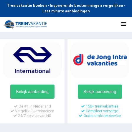
Ga
Treinvakantie boeken • Inspirerende bestemmingen vergelijken •
naar
Last minute aanbiedingen
de
Me
inhoud
Bekijk aanbieding
Bekijk aanbieding
De #1 in Nederland
150+ treinvakanties
Vergelijk EU-treinreizen
Compleet verzorgd
24/7 service van NS
Gratis omboekservice