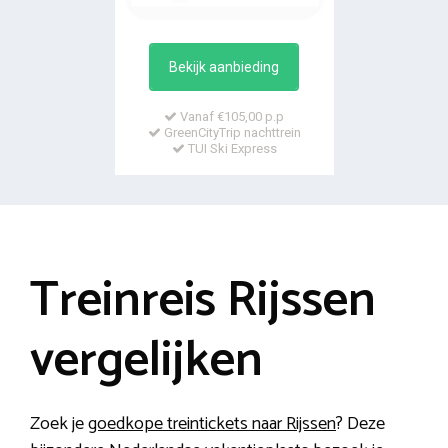
Bekijk aanbieding
Vanaf €105,00 p.p
GreenCityTrip nachttrein
TUI Ski Express
Treinreis Rijssen
vergelijken
Zoek je
goedkope treintickets naar Rijssen
? Deze