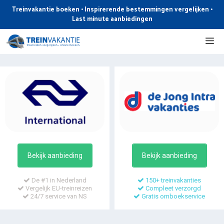
Ga
Treinvakantie boeken • Inspirerende bestemmingen vergelijken •
naar
Last minute aanbiedingen
de
Me
inhoud
Bekijk aanbieding
Bekijk aanbieding
De #1 in Nederland
150+ treinvakanties
Vergelijk EU-treinreizen
Compleet verzorgd
24/7 service van NS
Gratis omboekservice