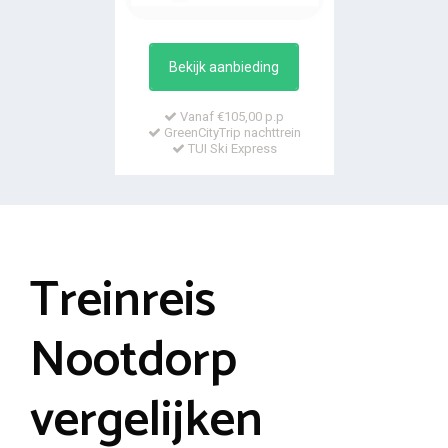
Bekijk aanbieding
Vanaf €105,00 p.p
GreenCityTrip nachttrein
TUI Ski Express
Treinreis
Nootdorp
vergelijken