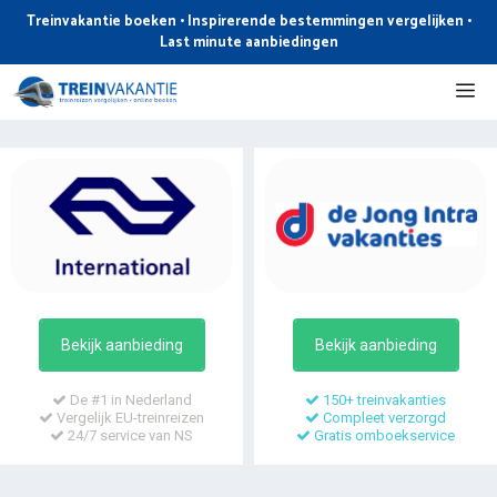
Ga
Treinvakantie boeken • Inspirerende bestemmingen vergelijken •
naar
Last minute aanbiedingen
de
Me
inhoud
Bekijk aanbieding
Bekijk aanbieding
De #1 in Nederland
150+ treinvakanties
Vergelijk EU-treinreizen
Compleet verzorgd
24/7 service van NS
Gratis omboekservice