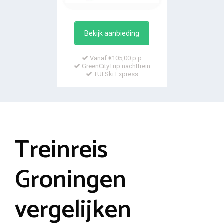
Bekijk aanbieding
Vanaf €105,00 p.p
GreenCityTrip nachttrein
TUI Ski Express
Treinreis
Groningen
vergelijken