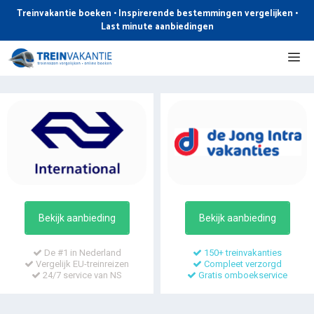
Ga
Treinvakantie boeken • Inspirerende bestemmingen vergelijken •
naar
Last minute aanbiedingen
de
Me
inhoud
Bekijk aanbieding
Bekijk aanbieding
De #1 in Nederland
150+ treinvakanties
Vergelijk EU-treinreizen
Compleet verzorgd
24/7 service van NS
Gratis omboekservice