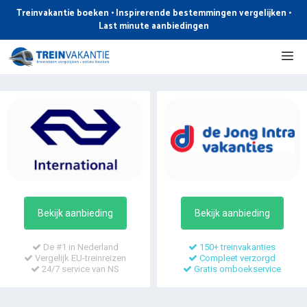
Ga
Treinvakantie boeken • Inspirerende bestemmingen vergelijken •
naar
Last minute aanbiedingen
de
Me
inhoud
Bekijk aanbieding
Bekijk aanbieding
De #1 in Nederland
150+ treinvakanties
Vergelijk EU-treinreizen
Compleet verzorgd
24/7 service van NS
Gratis omboekservice