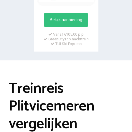
Bekijk aanbieding
Vanaf €105,00 p.p
GreenCityTrip nachttrein
TUI Ski Express
Treinreis
Plitvicemeren
vergelijken