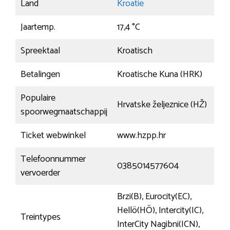
Land
Kroatië
Jaartemp.
17,4 °C
Spreektaal
Kroatisch
Betalingen
Kroatische Kuna (HRK)
Populaire
Hrvatske željeznice (HŽ)
spoorwegmaatschappij
Ticket webwinkel
www.hzpp.hr
Telefoonnummer
0385014577604
vervoerder
Brzi(B), Eurocity(EC),
Hellö(HÖ), Intercity(IC),
Treintypes
InterCity Nagibni(ICN),