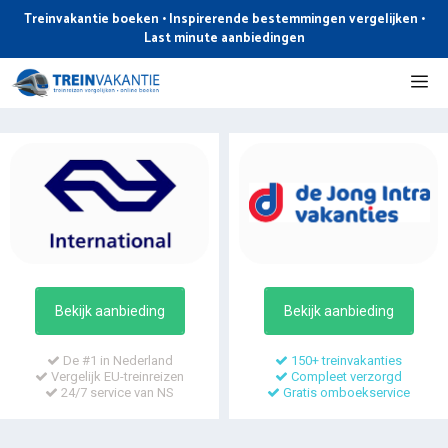
Ga
Treinvakantie boeken • Inspirerende bestemmingen vergelijken •
naar
Last minute aanbiedingen
de
Me
inhoud
Bekijk aanbieding
Bekijk aanbieding
De #1 in Nederland
150+ treinvakanties
Vergelijk EU-treinreizen
Compleet verzorgd
24/7 service van NS
Gratis omboekservice