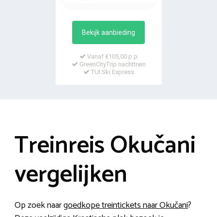
Bekijk aanbieding
Vanaf €105,00 p.p
GreenCityTrip nachttrein
TUI Ski Express
Treinreis Okučani
vergelijken
Op zoek naar
goedkope treintickets naar Okučani
?