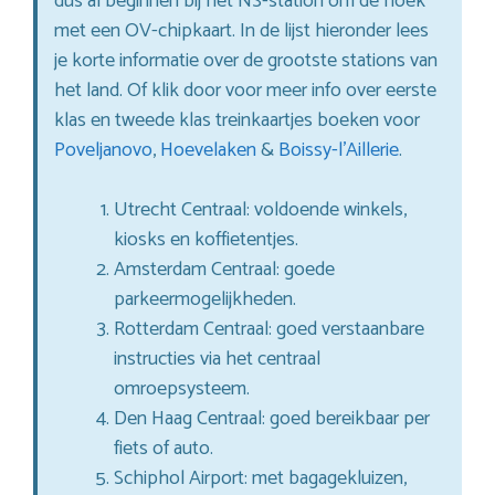
dus al beginnen bij het NS-station om de hoek
met een OV-chipkaart. In de lijst hieronder lees
je korte informatie over de grootste stations van
het land. Of klik door voor meer info over eerste
klas en tweede klas treinkaartjes boeken voor
Poveljanovo
,
Hoevelaken
&
Boissy-l’Aillerie
.
Utrecht Centraal: voldoende winkels,
kiosks en koffietentjes.
Amsterdam Centraal: goede
parkeermogelijkheden.
Rotterdam Centraal: goed verstaanbare
instructies via het centraal
omroepsysteem.
Den Haag Centraal: goed bereikbaar per
fiets of auto.
Schiphol Airport: met bagagekluizen,