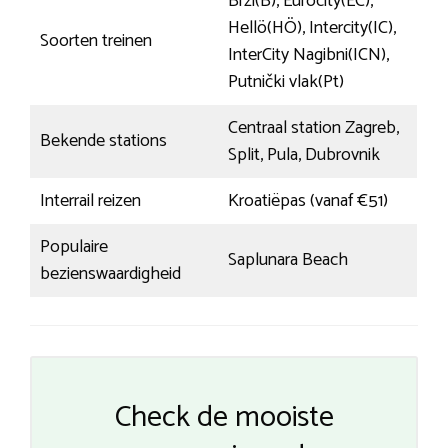
Brzi(B), Eurocity(EC),
Hellö(HÖ), Intercity(IC),
Soorten treinen
InterCity Nagibni(ICN),
Putnički vlak(Pt)
Centraal station Zagreb,
Bekende stations
Split, Pula, Dubrovnik
Interrail reizen
Kroatiëpas (vanaf €51)
Populaire
Saplunara Beach
bezienswaardigheid
Check de mooiste