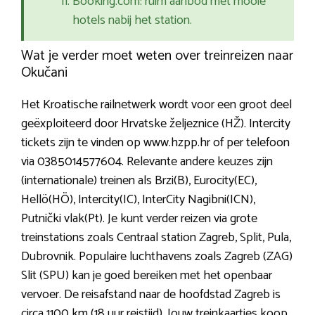
Booking.com: ruim aanbod met mooie
hotels nabij het station.
Wat je verder moet weten over treinreizen naar
Okučani
Het Kroatische railnetwerk wordt voor een groot deel
geëxploiteerd door Hrvatske željeznice (HŽ). Intercity
tickets zijn te vinden op www.hzpp.hr of per telefoon
via 0385014577604. Relevante andere keuzes zijn
(internationale) treinen als Brzi(B), Eurocity(EC),
Hellö(HÖ), Intercity(IC), InterCity Nagibni(ICN),
Putnički vlak(Pt). Je kunt verder reizen via grote
treinstations zoals Centraal station Zagreb, Split, Pula,
Dubrovnik. Populaire luchthavens zoals Zagreb (ZAG)
Slit (SPU) kan je goed bereiken met het openbaar
vervoer. De reisafstand naar de hoofdstad Zagreb is
circa 1100 km (18 uur reistijd). Jouw treinkaartjes koop