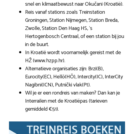
snel en klimaatbewust naar Okučani (Kroatië).
Reis vanaf stations zoals Treinstation
Groningen, Station Nijmegen, Station Breda,
Zwolle, Station Den Haag HS, ‘s
Hertogenbosch Centraal, of een station bij jou
in de buurt.
In Kroatië wordt voornamelijk gereist met de
HŽ (www.hzpp.hr).
Alternatieve organisaties zijn: Brzi(B),
Eurocity(EC), Hellö(HÖ), Intercity(IC), InterCity
Nagibni(ICN), Putnički vlak(Pt).
Wil je er een rondreis van maken? Dan kan je
Interrailen met de Kroatiëpas (tarieven
gemiddeld €51).