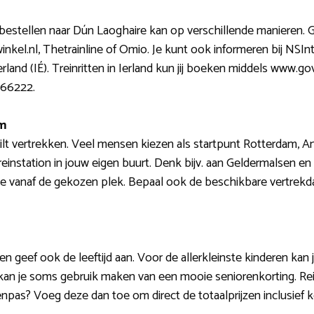
e bestellen naar Dún Laoghaire kan op verschillende manieren. 
swinkel.nl, Thetrainline of Omio. Je kunt ook informeren bij NSIn
and (IÉ). Treinritten in Ierland kun jij boeken middels www.gov
366222.
um
ilt vertrekken. Veel mensen kiezen als startpunt Rotterdam, A
reinstation in jouw eigen buurt. Denk bijv. aan Geldermalsen e
 vanaf de gekozen plek. Bepaal ook de beschikbare vertrekda
 en geef ook de leeftijd aan. Voor de allerkleinste kinderen ka
kan je soms gebruik maken van een mooie seniorenkorting. Reis j
enpas? Voeg deze dan toe om direct de totaalprijzen inclusief k