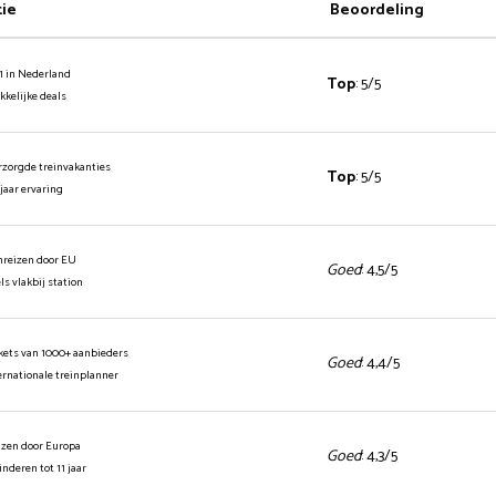
tie
Beoordeling
1 in Nederland
Top
: 5/5
ekkelijke deals
rzorgde treinvakanties
Top
: 5/5
 jaar ervaring
inreizen door EU
Goed
: 4,5/5
els vlakbij station
ickets van 1000+ aanbieders
Goed
: 4,4/5
ernationale treinplanner
izen door Europa
Goed
: 4,3/5
kinderen tot 11 jaar