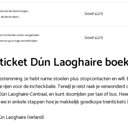
mooiste bestemmingen
Goed
: 4,2/5
n de beste deals
erschillende routes vergelijken
Goed
: 4,2/5
jzen en gunstige vertrektijden
ticket Dún Laoghaire boe
estemming. Je hebt ruime stoelen plus stopcontacten en wifi. E
ijen voor de incheckbalie. Terwijl je reist raak je verwonderd d
Dún Laoghaire-Centraal, en kunt doorrijden per taxi of bus. Heer
 we in enkele stappen hoe je makkelijk goedkope treintickets
ún Laoghaire (Ierland)