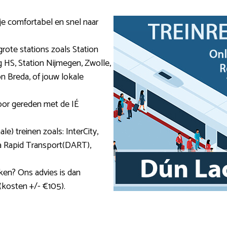
 je comfortabel en snel naar
grote stations zoals Station
 HS, Station Nijmegen, Zwolle,
on Breda, of jouw lokale
poor gereden met de IÉ
ale) treinen zoals: InterCity,
 Rapid Transport(DART),
jken? Ons advies is dan
 (kosten +/- €105).