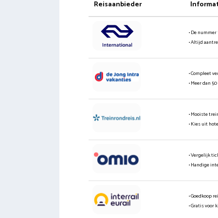
Reisaanbieder
Informa
• De nummer 
• Altijd aantr
• Compleet ve
• Meer dan 50
• Mooiste tre
• Kies uit hot
• Vergelijk t
• Handige int
• Goedkoop re
• Gratis voor 