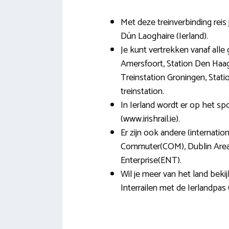
Met deze treinverbinding reis
Dún Laoghaire (Ierland).
Je kunt vertrekken vanaf alle 
Amersfoort, Station Den Haag
Treinstation Groningen, Stati
treinstation.
In Ierland wordt er op het s
(www.irishrail.ie).
Er zijn ook andere (internation
Commuter(COM), Dublin Area
Enterprise(ENT).
Wil je meer van het land beki
Interrailen met de Ierlandpas