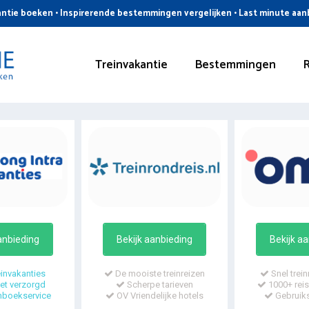
ntie boeken • Inspirerende bestemmingen vergelijken • Last minute aa
Treinvakantie
Bestemmingen
anbieding
Bekijk aanbieding
Bekijk a
invakanties
De mooiste treinreizen
Snel trein
t verzorgd
Scherpe tarieven
1000+ reis
mboekservice
OV Vriendelijke hotels
Gebruiks