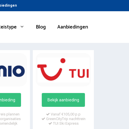
nbiedingen
Reistype
Blog
Aanbiedingen
anbieding
Bekijk aanbieding
reis plannen
Vanaf €105,00 p.p
organisaties
GreenCityTrip nachttrein
vriendelijk
TUI Ski Express