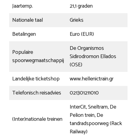
Jaartemp.
21,1 graden
Nationale taal
Grieks
Betalingen
Euro (EUR)
De Organismos
Populaire
Sidirodromon Ellados
spoorwegmaatschappij
(OSE)
Landelijke ticketshop
www.hellenictrain.gr
Telefonisch reisadvies
021301211010
InterCit, Sneltram, De
Pelion trein, De
(Inter)nationale treinen
tandradspoorweg (Rack
Railway)