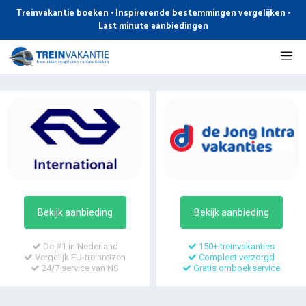
Ga
Treinvakantie boeken • Inspirerende bestemmingen vergelijken •
naar
Last minute aanbiedingen
de
Me
inhoud
Bekijk aanbieding
Bekijk aanbieding
De #1 in Nederland
150+ treinvakanties
Vergelijk EU-treinreizen
Compleet verzorgd
24/7 service van NS
Gratis omboekservice