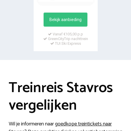
Bekijk aanbieding
Vanaf €105,00 p.p
GreenCityTrip nachttrein
TUI Ski Express
Treinreis Stavros
vergelijken
Wil je informeren naar
goedkope treintickets naar