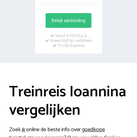
Bekijk aanbieding
Vanaf €105,00 p.p
GreenCityTrip nachttrein
TUI Ski Express
Treinreis Ioannina
vergelijken
Zoek jij online de beste info over
goedkope