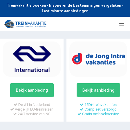
Ga
Treinvakantie boeken • Inspirerende bestemmingen vergelijken •
naar
Last minute aanbiedingen
de
Me
inhoud
Bekijk aanbieding
Bekijk aanbieding
De #1 in Nederland
150+ treinvakanties
Vergelijk EU-treinreizen
Compleet verzorgd
24/7 service van NS
Gratis omboekservice