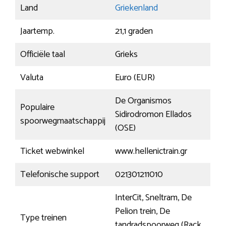
Land
Griekenland
Jaartemp.
21,1 graden
Officiële taal
Grieks
Valuta
Euro (EUR)
De Organismos
Populaire
Sidirodromon Ellados
spoorwegmaatschappij
(OSE)
Ticket webwinkel
www.hellenictrain.gr
Telefonische support
021301211010
InterCit, Sneltram, De
Pelion trein, De
Type treinen
tandradspoorweg (Rack