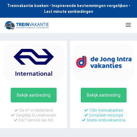
Ga
Treinvakantie boeken • Inspirerende bestemmingen vergelijken •
naar
Last minute aanbiedingen
de
Me
inhoud
Bekijk aanbieding
Bekijk aanbieding
De #1 in Nederland
150+ treinvakanties
Vergelijk EU-treinreizen
Compleet verzorgd
24/7 service van NS
Gratis omboekservice