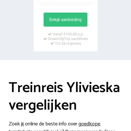
Bekijk aanbieding
Vanaf €105,00 p.p
GreenCityTrip nachttrein
TUI Ski Express
Treinreis Ylivieska
vergelijken
Zoek jij online de beste info over
goedkope