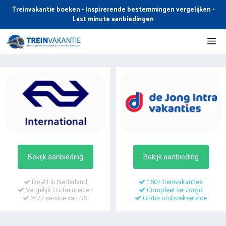
Ga
Treinvakantie boeken • Inspirerende bestemmingen vergelijken •
naar
Last minute aanbiedingen
de
Me
inhoud
Bekijk aanbieding
Bekijk aanbieding
De #1 in Nederland
150+ treinvakanties
Vergelijk EU-treinreizen
Compleet verzorgd
24/7 service van NS
Gratis omboekservice