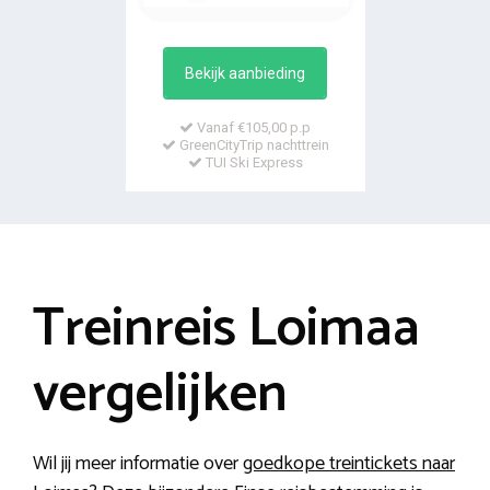
Bekijk aanbieding
Vanaf €105,00 p.p
GreenCityTrip nachttrein
TUI Ski Express
Treinreis Loimaa
vergelijken
Wil jij meer informatie over
goedkope treintickets naar