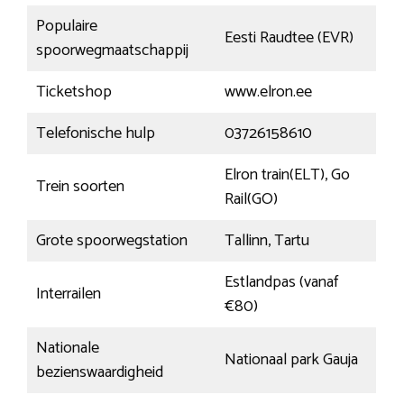
Populaire
Eesti Raudtee (EVR)
spoorwegmaatschappij
Ticketshop
www.elron.ee
Telefonische hulp
03726158610
Elron train(ELT), Go
Trein soorten
Rail(GO)
Grote spoorwegstation
Tallinn, Tartu
Estlandpas (vanaf
Interrailen
€80)
Nationale
Nationaal park Gauja
bezienswaardigheid