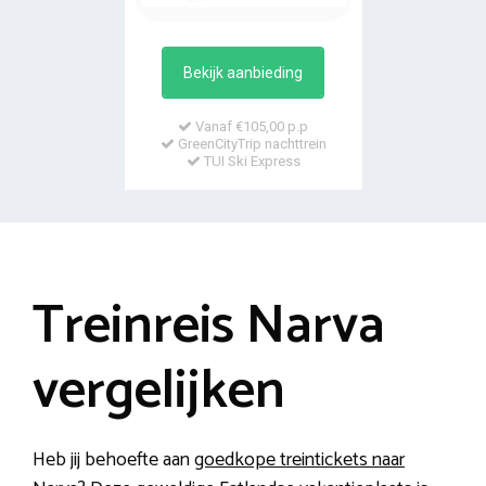
Bekijk aanbieding
Vanaf €105,00 p.p
GreenCityTrip nachttrein
TUI Ski Express
Treinreis Narva
vergelijken
Heb jij behoefte aan
goedkope treintickets naar