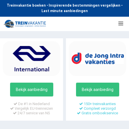
Ga
Treinvakantie boeken • Inspirerende bestemmingen vergelijken •
naar
Last minute aanbiedingen
de
Me
inhoud
Bekijk aanbieding
Bekijk aanbieding
De #1 in Nederland
150+ treinvakanties
Vergelijk EU-treinreizen
Compleet verzorgd
24/7 service van NS
Gratis omboekservice