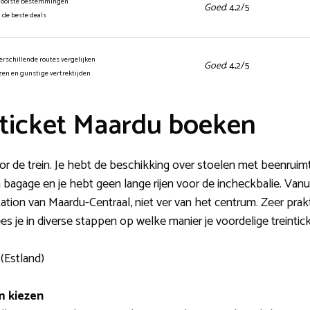
mooiste bestemmingen
Goed
: 4,2/5
n de beste deals
erschillende routes vergelijken
Goed
: 4,2/5
jzen en gunstige vertrektijden
ticket Maardu boeken
r de trein. Je hebt de beschikking over stoelen met beenruimt
 bagage en je hebt geen lange rijen voor de incheckbalie. Vanu
nstation van Maardu-Centraal, niet ver van het centrum. Zeer pr
es je in diverse stappen op welke manier je voordelige treintic
(Estland)
m kiezen