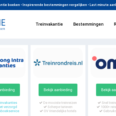
ntie boeken • Inspirerende bestemmingen vergelijken • Last minute aa
Treinvakantie
Bestemmingen
anbieding
Bekijk aanbieding
Bekijk a
invakanties
De mooiste treinreizen
Snel trein
t verzorgd
Scherpe tarieven
1000+ reis
mboekservice
OV Vriendelijke hotels
Gebruiks