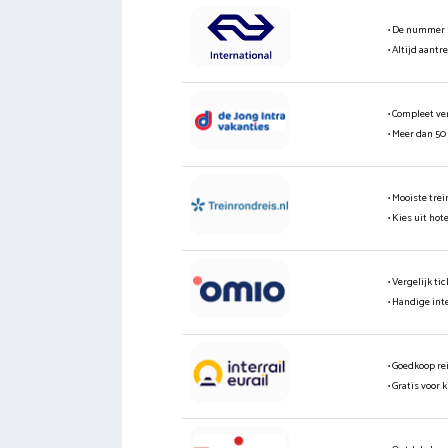
• De nummer 
• Altijd aantr
• Compleet ve
• Meer dan 50
• Mooiste tre
• Kies uit hot
• Vergelijk t
• Handige int
• Goedkoop re
• Gratis voor 