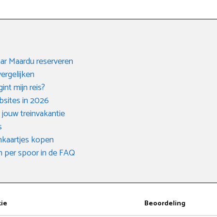
aar Maardu reserveren
vergelijken
int mijn reis?
bsites in 2026
 jouw treinvakantie
s
inkaartjes kopen
en per spoor in de FAQ
tie
Beoordeling