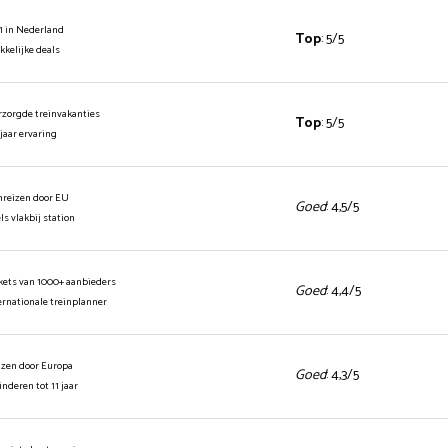
1 in Nederland
Top
: 5/5
ekkelijke deals
rzorgde treinvakanties
Top
: 5/5
 jaar ervaring
inreizen door EU
Goed
: 4,5/5
els vlakbij station
ickets van 1000+ aanbieders
Goed
: 4,4/5
ernationale treinplanner
izen door Europa
Goed
: 4,3/5
kinderen tot 11 jaar