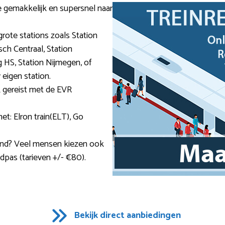
je gemakkelijk en supersnel naar
grote stations zoals Station
ch Centraal, Station
 HS, Station Nijmegen, of
 eigen station.
k gereist met de EVR
et: Elron train(ELT), Go
 land? Veel mensen kiezen ook
ndpas (tarieven +/- €80).
Bekijk direct aanbiedingen