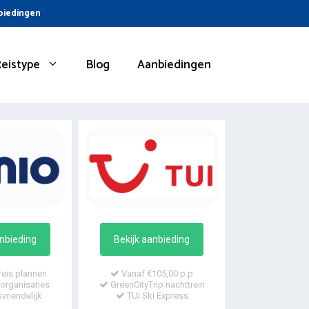
nbiedingen
Reistype
Blog
Aanbiedingen
anbieding
Bekijk aanbieding
reis plannen
Vanaf €105,00 p.p
organisaties
GreenCityTrip nachttrein
vriendelijk
TUI Ski Express