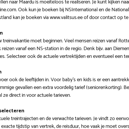
ellen naar Maardu is moeiteloos te realiseren. Je kunt kijken n
inline.com. Ook kun je boeken bij NSInternational en de Natio
 Estland kan je boeken via www.valitsus.ee of door contact op 
um
w treinvakantie moet beginnen. Veel mensen reizen vanaf Ro
ok reizen vanaf een NS-station in de regio. Denk bijv. aan Dieme
es. Selecteer ook de actuele vertrektijden en eventueel een ter
n
er ook de leeftijden in. Voor baby’s en kids is er een aantrekk
mige gevallen een extra voordelig tarief (seniorenkorting). Besc
 ze direct in voor actuele tarieven.
 selecteren
uele treintrajecten en de verwachte tarieven. Je vindt zo eenv
exacte tijdstip van vertrek, de reisduur, hoe vaak je moet ove