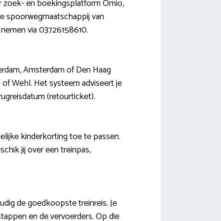
aar zoek- en boekingsplatform Omio,
nale spoorwegmaatschappij van
te nemen via 03726158610.
tterdam, Amsterdam of Den Haag
n of Wehl. Het systeem adviseert je
ugreisdatum (retourticket).
elijke kinderkorting toe te passen.
hik jij over een treinpas,
oudig de goedkoopste treinreis. Je
rstappen en de vervoerders. Op die