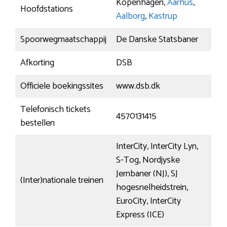
Kopenhagen,
Aarhus
,
Hoofdstations
Aalborg
,
Kastrup
Spoorwegmaatschappij
De Danske Statsbaner
Afkorting
DSB
Officiele boekingssites
www.dsb.dk
Telefonisch tickets
4570131415
bestellen
InterCity, InterCity Lyn,
S-Tog, Nordjyske
Jernbaner (NJ), SJ
(Inter)nationale treinen
hogesnelheidstrein,
EuroCity, InterCity
Express (ICE)