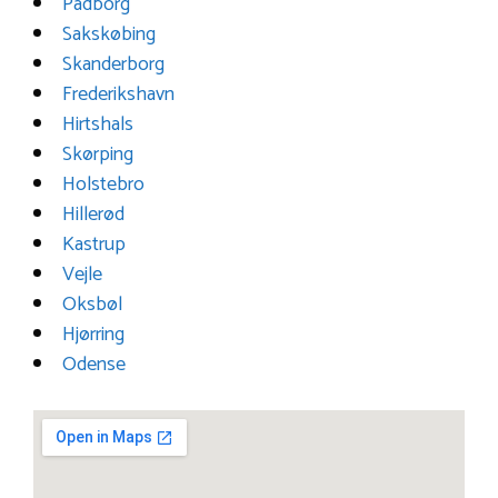
Padborg
Sakskøbing
Skanderborg
Frederikshavn
Hirtshals
Skørping
Holstebro
Hillerød
Kastrup
Vejle
Oksbøl
Hjørring
Odense