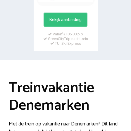
Bekijk aanbieding
Vanaf €105,00 p.p
GreenCityTrip nachttrein
TUI Ski Express
Treinvakantie
Denemarken
Met de trein op vakantie naar Denemarken? Dit land