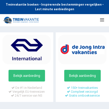
Ga
Treinvakantie boeken • Inspirerende bestemmingen vergelijken •
naar
Last minute aanbiedingen
de
Me
inhoud
Bekijk aanbieding
Bekijk aanbieding
De #1 in Nederland
150+ treinvakanties
Vergelijk EU-treinreizen
Compleet verzorgd
24/7 service van NS
Gratis omboekservice