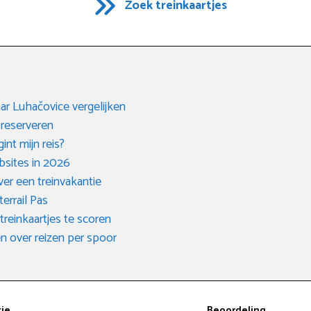
Zoek treinkaartjes
aar Luhačovice vergelijken
 reserveren
int mijn reis?
bsites in 2026
er een treinvakantie
errail Pas
einkaartjes te scoren
 over reizen per spoor
tie
Beoordeling