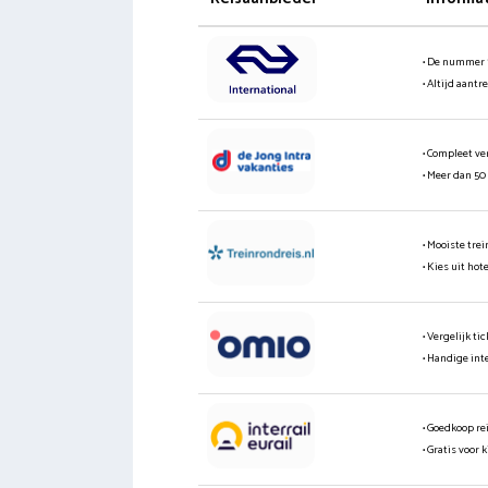
• De nummer 
• Altijd aantr
• Compleet ve
• Meer dan 50
• Mooiste tre
• Kies uit hot
• Vergelijk t
• Handige int
• Goedkoop re
• Gratis voor 