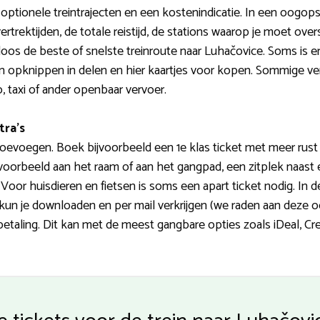
ptionele treintrajecten en een kostenindicatie. In een oogopsl
ertrektijden, de totale reistijd, de stations waarop je moet ov
oos de beste of snelste treinroute naar Luhačovice. Soms is er 
dan opknippen in delen en hier kaartjes voor kopen. Sommige v
, taxi of ander openbaar vervoer.
tra’s
 toevoegen. Boek bijvoorbeeld een 1e klas ticket met meer rus
ijvoorbeeld aan het raam of aan het gangpad, een zitplek naast 
oor huisdieren en fietsen is soms een apart ticket nodig. In de 
s kun je downloaden en per mail verkrijgen (we raden aan deze
betaling. Dit kan met de meest gangbare opties zoals iDeal, Cr