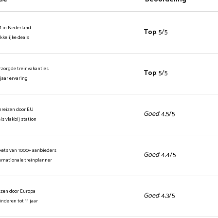
1 in Nederland
Top
: 5/5
ekkelijke deals
rzorgde treinvakanties
Top
: 5/5
 jaar ervaring
inreizen door EU
Goed
: 4,5/5
els vlakbij station
ickets van 1000+ aanbieders
Goed
: 4,4/5
ernationale treinplanner
izen door Europa
Goed
: 4,3/5
kinderen tot 11 jaar