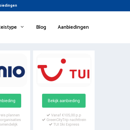
nbiedingen
Reistype
Blog
Aanbiedingen
anbieding
Bekijk aanbieding
reis plannen
Vanaf €105,00 p.p
organisaties
GreenCityTrip nachttrein
vriendelijk
TUI Ski Express