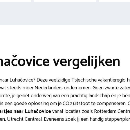
hačovice vergelijken
 naar Luhačovice
? Deze veelzijdige Tsjechische vakantieregio 
ets wat steeds meer Nederlanders ondernemen. Geen zwarte zater
uimte, je geniet onderweg van een prachtig landschap en je ben
dreis een goede oplossing om je CO2 uitstoot te compenseren. 
artjes naar Luhačovice
vanaf locaties zoals Rotterdam Cent
en, Utrecht Centraal. Eveneens zoek jij een handig stappenplan