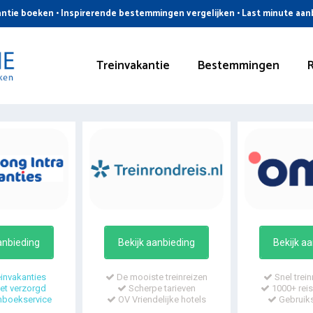
ntie boeken • Inspirerende bestemmingen vergelijken • Last minute aa
Treinvakantie
Bestemmingen
anbieding
Bekijk aanbieding
Bekijk a
invakanties
De mooiste treinreizen
Snel trein
t verzorgd
Scherpe tarieven
1000+ reis
mboekservice
OV Vriendelijke hotels
Gebruiks