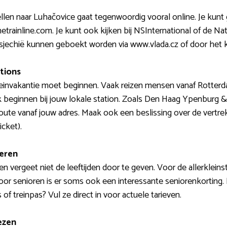
tellen naar Luhačovice gaat tegenwoordig vooral online. Je kun
hetrainline.com. Je kunt ook kijken bij NSInternational of de 
n Tsjechië kunnen geboekt worden via www.vlada.cz of door het
ations
treinvakantie moet beginnen. Vaak reizen mensen vanaf Rotte
ook beginnen bij jouw lokale station. Zoals Den Haag Ypenburg
ute vanaf jouw adres. Maak ook een beslissing over de vertre
icket).
deren
en vergeet niet de leeftijden door te geven. Voor de allerklein
oor senioren is er soms ook een interessante seniorenkorting. B
 of treinpas? Vul ze direct in voor actuele tarieven.
ezen