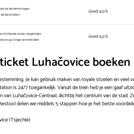
mooiste bestemmingen
Goed
: 4,2/5
n de beste deals
erschillende routes vergelijken
Goed
: 4,2/5
jzen en gunstige vertrektijden
ticket Luhačovice boeken
bestemming. Je kan gebruik maken van royale stoelen en veel v
ation is 24/7 toegankelijk. Vanuit de trein heb je een gaaf uit
on van Luhačovice-Centraal, dichtbij het centrum van de stad.
viestool delen we middels 5 stappen hoe je het beste voordelig
vice (Tsjechië)