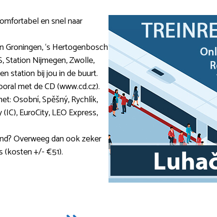
 comfortabel en snel naar
ion Groningen, ‘s Hertogenbosch
, Station Nijmegen, Zwolle,
n station bij jou in de buurt.
vooral met de CD (www.cd.cz).
et: Osobní, Spěšný, Rychlík,
y (IC), EuroCity, LEO Express,
 land? Overweeg dan ook zeker
s (kosten +/- €51).